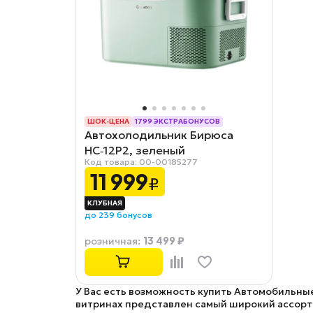
ШОК-ЦЕНА
1799 ЭКСТРАБОНУСОВ
Автохолодильник Бирюса
РАССРОЧКА 0-0-12
HC‑12P2, зеленый
Код товара: 00-00185277
11 999
₽
до 239 бонусов
13 499 ₽
розничная
:
У Вас есть возможность купить Автомобильные
витринах представлен самый широкий ассорт