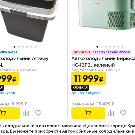
ЧКА 0-0-12
ШОК-ЦЕНА
1799 ЭКСТРАБОНУСОВ
холодильник Artway
Автохолодильник Бирюс
РАССРОЧКА 0-0-12
4L
HC‑12P2, зеленый
вара: 00-00174840
Код товара: 00-00185277
999
11 999
₽
₽
 бонусов
до 239 бонусов
9 999 ₽
13 499 ₽
чная
:
розничная
:
 холодильники в интернет-магазине «Ценалом» в городе Крас
ра. Вы можете приобрести Автомобильные холодильники в кр