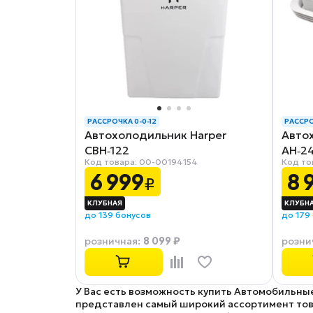
РАССРОЧКА 0-0-12
РАССРО
Автохолодильник Harper
Авто
CBH‑122
AH‑2
Код товара: 00-00194154
Код то
6 999
8 
₽
до 139 бонусов
до 179
8 099 ₽
розничная
:
розни
У Вас есть возможность купить Автомобильные
представлен самый широкий ассортимент това