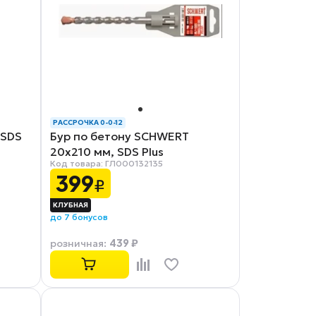
РАССРОЧКА 0-0-12
 SDS
Бур по бетону SCHWERT
20x210 мм, SDS Plus
Код товара: ГЛ000132135
399
₽
до 7 бонусов
439 ₽
розничная
: