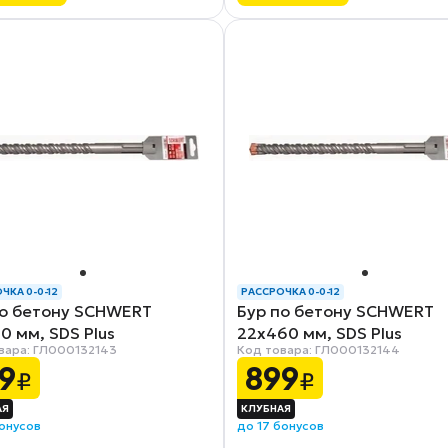
ЧКА 0-0-12
РАССРОЧКА 0-0-12
по бетону SCHWERT
Бур по бетону SCHWERT
0 мм, SDS Plus
22x460 мм, SDS Plus
вара: ГЛ000132143
Код товара: ГЛ000132144
9
899
₽
₽
бонусов
до 17 бонусов