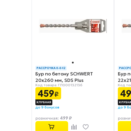
РАССРОЧКА 0-0-12
РАССРО
Бур по бетону SCHWERT
Бур 
20x260 мм, SDS Plus
22x21
Код товара: ГЛ000132136
Код то
459
4
₽
до 9 бонусов
до 9 б
499 ₽
розничная
:
розни