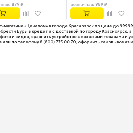
879 ₽
989 ₽
чная
:
розничная
:
ет-магазине «Ценалом» в городе Красноярск по цене до 99999
рести Буры в кредит и с доставкой по городу Красноярск, а
ото и видео, сравнить устройство с похожими товарами и у
е или по телефону 8 (800) 775 00 70, оформить самовывоз из м