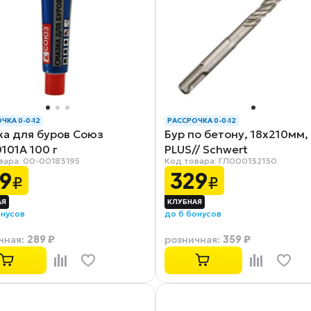
ЧКА 0-0-12
РАССРОЧКА 0-0-12
ка для буров Союз
Бур по бетону, 18x210мм,
101А 100 г
PLUS// Schwert
вара: 00-00183195
Код товара: ГЛ000132130
9
329
₽
₽
онусов
до 6 бонусов
289 ₽
359 ₽
чная
:
розничная
: