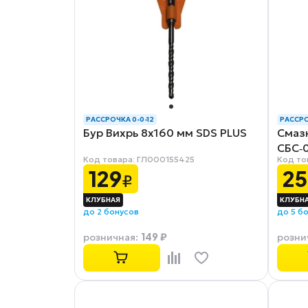
РАССРОЧКА 0-0-12
РАССРО
Бур Вихрь 8x160 мм SDS PLUS
Смаз
СБС‑0
Код товара: ГЛ000155425
Код то
129
25
₽
до 2 бонусов
до 5 б
149 ₽
розничная
:
розни