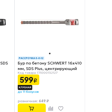
РАССРОЧКА 0-0-12
 SDS
Бур по бетону SCHWERT 16x410
мм, SDS Plus, центрирующий
Код товара: ГЛ000132127
наконечник
599
₽
до 11 бонусов
649 ₽
розничная
: