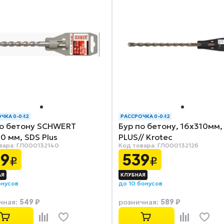
ЧКА 0-0-12
РАССРОЧКА 0-0-12
по бетону SCHWERT
Бур по бетону, 16x310мм,
0 мм, SDS Plus
PLUS// Krotec
вара: ГЛ000132140
Код товара: ГЛ000132126
99
539
₽
₽
онусов
до 10 бонусов
549 ₽
589 ₽
чная
:
розничная
: