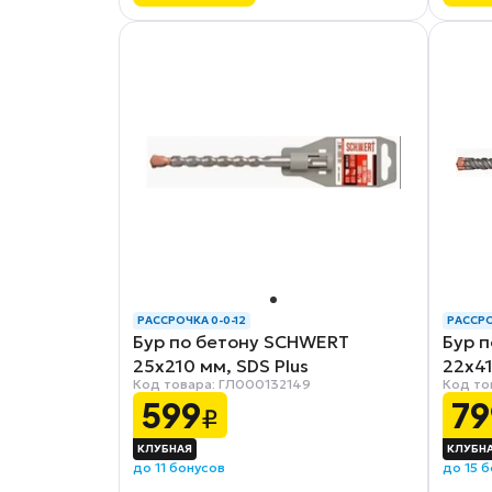
РАССРОЧКА 0-0-12
РАССРО
Бур по бетону SCHWERT
Бур 
25x210 мм, SDS Plus
22x41
Код товара: ГЛ000132149
Код то
599
79
₽
до 11 бонусов
до 15 