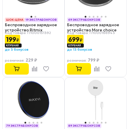
ШОК-ЦЕНА
19 ЭКСТРАБОНУСОВ
69 ЭКСТРАБОНУСОВ
Беспроводное зарядное
Беспроводное зарядное
РАССРОЧКА 0-0-12
РАССРОЧКА 0-0-12
устройство Ritmix
устройство More choice
Код товара: ГЛ000151392
Код товара: ГЛ000166943
RM‑1000W Black
CW01
199
699
₽
₽
до 3 бонусов
до 13 бонусов
229 ₽
799 ₽
розничная
:
розничная
:
79 ЭКСТРАБОНУСОВ
89 ЭКСТРАБОНУСОВ