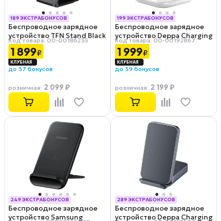
189 ЭКСТРАБОНУСОВ
199 ЭКСТРАБОНУСОВ
Беспроводное зарядное
Беспроводное зарядное
РАССРОЧКА 0-0-12
РАССРОЧКА 0-0-12
устройство TFN Stand Black
устройство Deppa Charging
Код товара: 00-00186235
Код товара: 00-00192867
Stand 15W, белый
1 899
1 999
₽
₽
до 37 бонусов
до 39 бонусов
2 099 ₽
2 199 ₽
розничная
:
розничная
:
249 ЭКСТРАБОНУСОВ
289 ЭКСТРАБОНУСОВ
Беспроводное зарядное
Беспроводное зарядное
РАССРОЧКА 0-0-12
РАССРОЧКА 0-0-12
устройство Samsung
устройство Deppa Charging