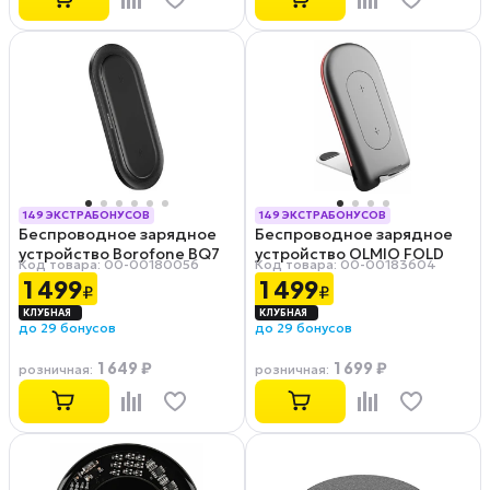
149 ЭКСТРАБОНУСОВ
149 ЭКСТРАБОНУСОВ
Беспроводное зарядное
Беспроводное зарядное
РАССРОЧКА 0-0-12
РАССРОЧКА 0-0-12
устройство Borofone BQ7
устройство OLMIO FOLD
Код товара: 00-00180056
Код товара: 00-00183604
Prominent Black
Black
1 499
1 499
₽
₽
до 29 бонусов
до 29 бонусов
1 649 ₽
1 699 ₽
розничная
:
розничная
: