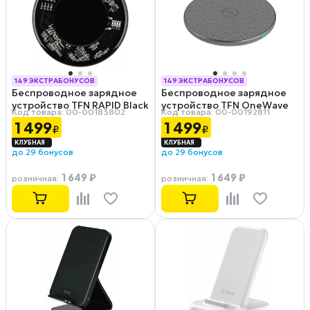
149 ЭКСТРАБОНУСОВ
149 ЭКСТРАБОНУСОВ
Беспроводное зарядное
Беспроводное зарядное
РАССРОЧКА 0-0-12
РАССРОЧКА 0-0-12
устройство TFN RAPID Black
устройство TFN OneWave
Код товара: 00-00183802
Код товара: 00-00192811
15W
1 499
1 499
₽
₽
до 29 бонусов
до 29 бонусов
1 649 ₽
1 649 ₽
розничная
:
розничная
: