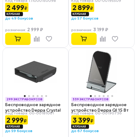
Код товара: ГЛ000150098
Код товара: 00-00195509
EP‑N3300 Black
Stand 24027, графит
2 499
2 899
₽
₽
до 49 бонусов
до 57 бонусов
2 999 ₽
3 199 ₽
розничная
:
розничная
:
299 ЭКСТРАБОНУСОВ
339 ЭКСТРАБОНУСОВ
Беспроводное зарядное
Беспроводное зарядное
РАССРОЧКА 0-0-12
РАССРОЧКА 0-0-12
устройство Deppa Crystal
устройство Deppa QI 15 Вт
Код товара: 00-00181061
Код товара: 00-00190736
MagSafe Fold Travel QI 2 в 1
Slim
2 999
3 399
₽
₽
до 59 бонусов
до 67 бонусов