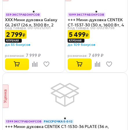
559 ЭКСТРАБОНУСОВ
1099 ЭКСТРАБОНУСОВ
ХХХ Мини духовка Galaxy
+++ Мини‑духовка CENTEK
РАССРОЧКА 0-0-12
РАССРОЧКА 0-0-12
GL 2617 (26 л, 3100 Вт, 2
CT‑1537‑30 (30 л, 1600 Вт, 4
Код товара: 00-00212101
Код товара: 00-00218756
конфорки, 3 режима,
режима, 320°С, черный)
2 799
5 499
₽
₽
эмаль, черный) Нет
Вмятина на крышке 8/10
противня, Загрязнения,
до 55 бонусов
до 109 бонусов
Прогар на конфорках 5/10
7 999 ₽
7 699 ₽
розничная
:
розничная
:
1399 ЭКСТРАБОНУСОВ
РАССРОЧКА 0-0-12
+++ Мини‑духовка CENTEK CT‑1530‑36 PLATE (36 л,