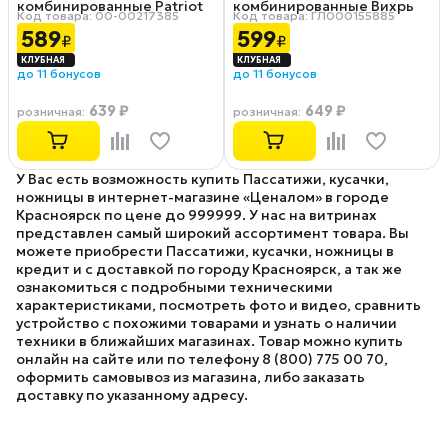
комбинированные Patriot
комбинированные Вихрь
Код товара: 00-00217385
Код товара: ГЛ000155885
CPP‑180N
8"
589
599
₽
₽
до 11 бонусов
до 11 бонусов
639 ₽
649 ₽
розничная
:
розничная
:
У Вас есть возможность купить Пассатижи, кусачки,
ножницы в интернет-магазине «Ценалом» в городе
Красноярск по цене до 999999. У нас на витринах
представлен самый широкий ассортимент товара. Вы
можете приобрести Пассатижи, кусачки, ножницы в
кредит и с доставкой по городу Красноярск, а так же
ознакомиться с подробными техническими
характеристиками, посмотреть фото и видео, сравнить
устройство с похожими товарами и узнать о наличии
техники в ближайших магазинах. Товар можно купить
онлайн на сайте или по телефону 8 (800) 775 00 70,
оформить самовывоз из магазина, либо заказать
доставку по указанному адресу.