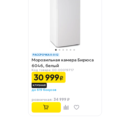
РАССРОЧКА 0-0-12
Морозильная камера Бирюса
6046, белый
Код товара: 00-00019717
30 999
₽
до 619 бонусов
34 999 ₽
розничная
: