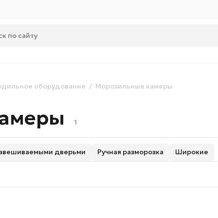
одильное оборудование
Морозильные камеры
камеры
1
навешиваемыми дверьми
Ручная разморозка
Широкие