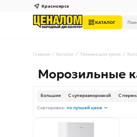
Красноярск
КАТАЛОГ
Главная
Каталог
Техника для кухни
Хол
Морозильные 
Большие
С суперзаморозкой
С пере
Сортировка:
по
лучшей цене