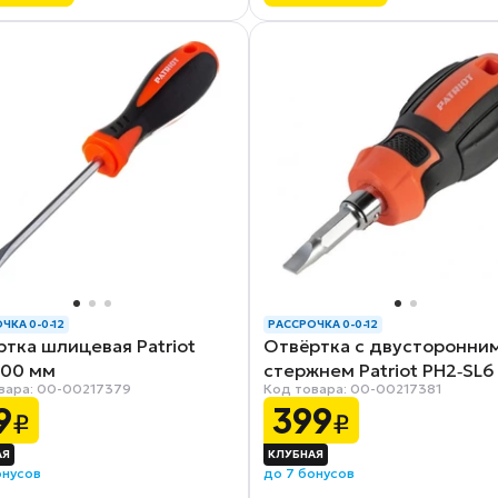
ЧКА 0-0-12
РАССРОЧКА 0-0-12
тка шлицевая Patriot
Отвёртка с двусторонни
100 мм
стержнем Patriot PH2‑SL6
вара: 00-00217379
Код товара: 00-00217381
9
399
₽
₽
онусов
до 7 бонусов