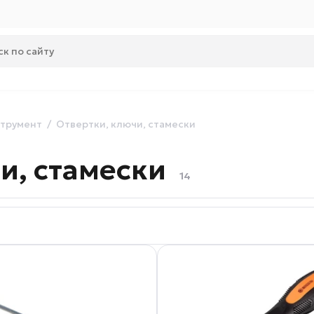
струмент
Отвертки, ключи, стамески
и, стамески
14