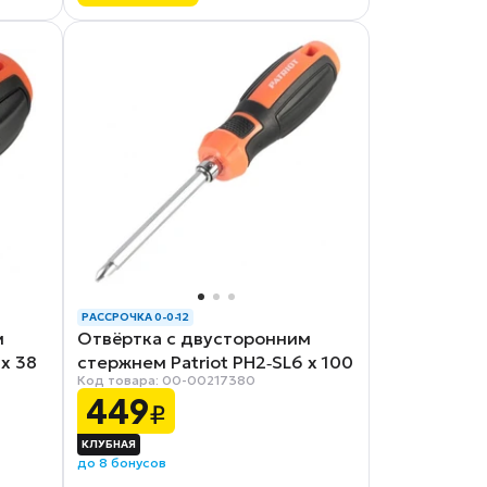
РАССРОЧКА 0-0-12
м
Отвёртка с двусторонним
 x 38
стержнем Patriot PH2‑SL6 x 100
Код товара: 00-00217380
449
₽
до 8 бонусов