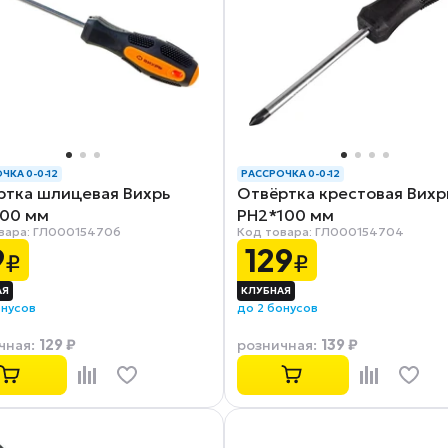
ЧКА 0-0-12
РАССРОЧКА 0-0-12
ртка шлицевая Вихрь
Отвёртка крестовая Вихр
100 мм
PH2*100 мм
вара: ГЛ000154706
Код товара: ГЛ000154704
9
129
₽
₽
онусов
до 2 бонусов
129 ₽
139 ₽
чная
:
розничная
: