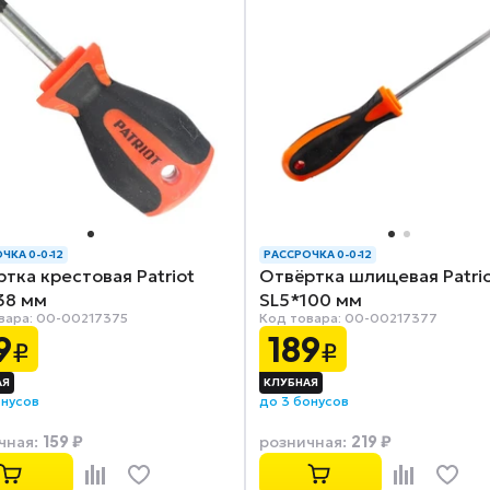
ЧКА 0-0-12
РАССРОЧКА 0-0-12
тка крестовая Patriot
Отвёртка шлицевая Patri
38 мм
SL5*100 мм
вара: 00-00217375
Код товара: 00-00217377
9
189
₽
₽
онусов
до 3 бонусов
159 ₽
219 ₽
чная
:
розничная
: