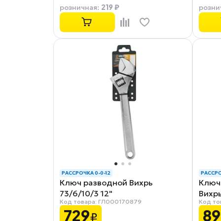
219 ₽
розничная
:
розни
РАССРОЧКА 0-0-12
РАССРО
Ключ разводной Вихрь
Ключ
73/6/10/3 12"
Вихр
Код товара: ГЛ000170879
Код то
729
89
₽