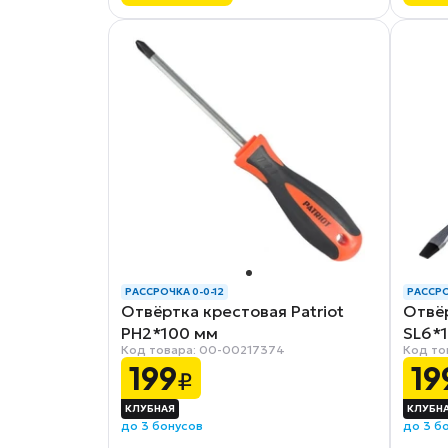
РАССРОЧКА 0-0-12
РАССРО
Отвёртка крестовая Patriot
Отвёр
PH2*100 мм
SL6*
Код товара: 00-00217374
Код то
199
19
₽
до 3 бонусов
до 3 б