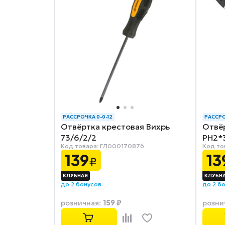
РАССРОЧКА 0-0-12
РАССРО
Отвёртка крестовая Вихрь
Отвёр
73/6/2/2
PH2*
Код товара: ГЛ000170876
Код то
139
13
₽
до 2 бонусов
до 2 б
159 ₽
розничная
:
розни