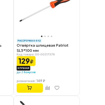
РАССРОЧКА 0-0-12
ь
Отвёртка шлицевая Patriot
SL3*100 мм
Код товара: 00-00217376
129
₽
до 2 бонусов
149 ₽
розничная
: