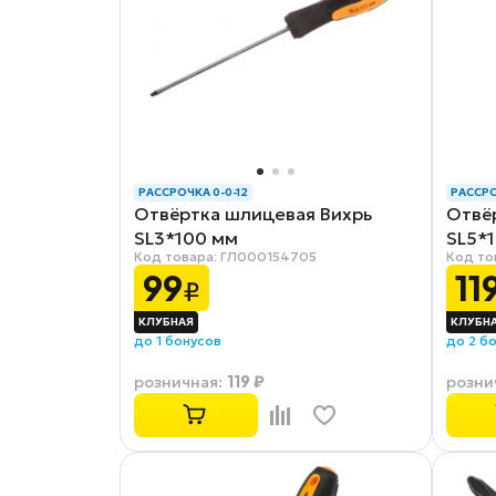
РАССРОЧКА 0-0-12
РАССРО
Отвёртка шлицевая Вихрь
Отвё
SL3*100 мм
SL5*
Код товара: ГЛ000154705
Код то
99
11
₽
до 1 бонусов
до 2 б
119 ₽
розничная
:
розни