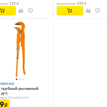
229 ₽
439 ₽
чная
:
розничная
:
ЧКА 0-0-12
 трубный рычажный
ь №1
вара: ГЛ000154707
9
₽