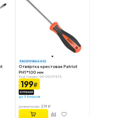
РАССРОЧКА 0-0-12
ot
Отвёртка крестовая Patriot
PH1*100 мм
Код товара: 00-00217373
199
₽
до 3 бонусов
219 ₽
розничная
: