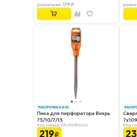
179 ₽
розничная
:
розни
РАССРОЧКА 0-0-12
РАССРО
Пика для перфоратора Вихрь
Свер
73/10/7/13
7x10
Код товара: 00-00180240
Код то
219
23
₽