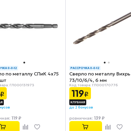
ЧКА 0-0-12
РАССРОЧКА 0-0-12
ло по металлу СПиК 4x75
Сверло по металлу Вихрь
 шт
73/10/6/4, 6 мм
вара: ГЛ000131973
Код товара: ГЛ000170776
119
₽
₽
онусов
до 2 бонусов
119 ₽
139 ₽
чная
:
розничная
: