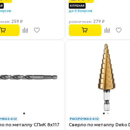
онусов
до 5 бонусов
259 ₽
279 ₽
чная
:
розничная
:
ЧКА 0-0-12
РАССРОЧКА 0-0-12
о по металлу СПиК 8x117
Сверло по металлу Deko 