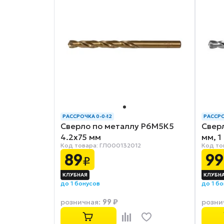
РАССРОЧКА 0-0-12
РАССРО
Сверло по металлу Р6М5К5
Свер
4.2x75 мм
мм, 1
Код товара: ГЛ000132012
Код то
89
99
₽
до 1 бонусов
до 1 б
99 ₽
розничная
:
розни