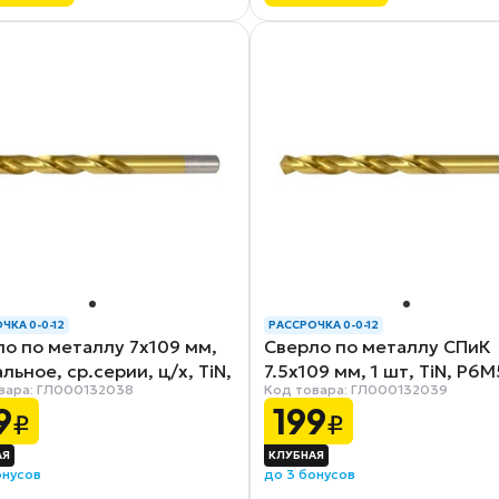
ЧКА 0-0-12
РАССРОЧКА 0-0-12
о по металлу 7x109 мм,
Сверло по металлу СПиК
льное, ср.серии, ц/х, TiN,
7.5x109 мм, 1 шт, TiN, Р6М
вара: ГЛ000132038
Код товара: ГЛ000132039
9
199
₽
₽
онусов
до 3 бонусов