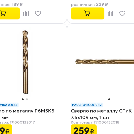
189 ₽
229 ₽
чная
:
розничная
:
ЧКА 0-0-12
РАССРОЧКА 0-0-12
ло по металлу Р6М5К5
Сверло по металлу СПиК
9 мм
7.5x109 мм, 1 шт
вара: ГЛ000132017
Код товара: ГЛ000132018
9
259
₽
₽