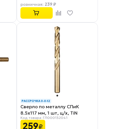
239 ₽
розничная
:
РАССРОЧКА 0-0-12
Сверло по металлу СПиК
8.5x117 мм, 1 шт, ц/х, TiN
Код товара: ГЛ000132041
259
₽