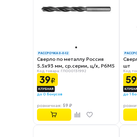
РАССРОЧКА 0-0-12
РАССРО
Сверло по металлу Россия
Сверл
5.5x93 мм, ср.серии, ц/х, Р6М5
шт
Код товара: ГЛ000131992
Код то
39
59
₽
до 0 бонусов
до 1 б
59 ₽
розничная
:
розни