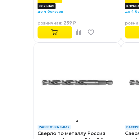
до 4 бонусов
до 4 б
239 ₽
розничная
:
розни
РАССРОЧКА 0-0-12
РАССРО
Сверло по металлу Россия
Сверл