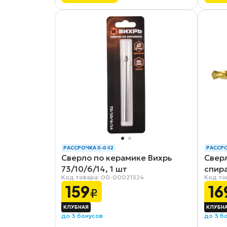
РАССРОЧКА 0-0-12
РАССРО
Сверло по керамике Вихрь
Сверл
73/10/6/14, 1 шт
спира
Код товара: 00-00021324
Код то
Р6М5
159
16
₽
до 3 бонусов
до 3 б