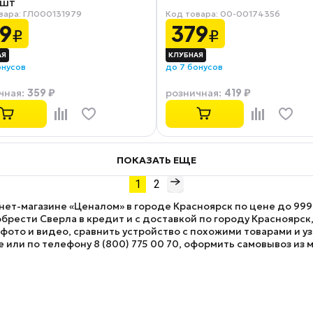
 шт
вара: ГЛ000131979
Код товара: 00-00174356
9
379
₽
₽
онусов
до 7 бонусов
359 ₽
419 ₽
чная
:
розничная
:
ПОКАЗАТЬ ЕЩЕ
1
2
рнет-магазине «Ценалом» в городе Красноярск по цене до 999
рести Сверла в кредит и с доставкой по городу Красноярск,
ото и видео, сравнить устройство с похожими товарами и у
е или по телефону 8 (800) 775 00 70, оформить самовывоз из м