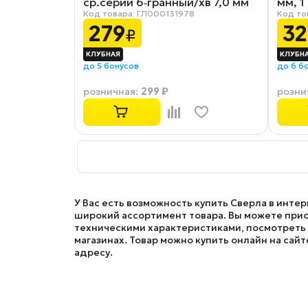
ср.серии 6‑гранный/хв 7,0 мм
мм, 1
Код товара: ГЛ000131978
Код то
Р6М5
279
32
₽
до 5 бонусов
до 6 б
299 ₽
розничная
:
розни
У Вас есть возможность купить Сверла в инте
широкий ассортимент товара. Вы можете приоб
техническими характеристиками, посмотреть ф
магазинах. Товар можно купить онлайн на сайт
адресу.