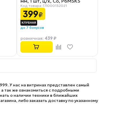
мм, 1 шт, ц/х, Co, Р6М5К5
Код товара: ГЛ000132021
399
₽
до 7 бонусов
439 ₽
розничная
:
999. У нас на витринах представлен самый
 а так же ознакомиться с подробными
знать о наличии техники в ближайших
агазина, либо заказать доставку по указанному