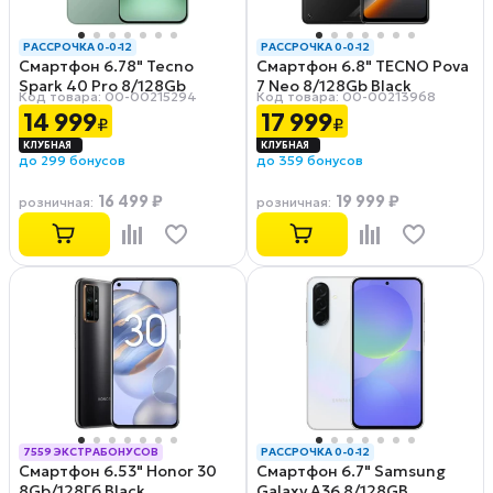
РАССРОЧКА 0-0-12
РАССРОЧКА 0-0-12
Смартфон 6.78" Tecno
Смартфон 6.8" TECNO Pova
Spark 40 Pro 8/128Gb
7 Neo 8/128Gb Black
Код товара: 00-00215294
Код товара: 00-00213968
Green
14 999
17 999
₽
₽
до 299 бонусов
до 359 бонусов
16 499 ₽
19 999 ₽
розничная
:
розничная
:
7559 ЭКСТРАБОНУСОВ
РАССРОЧКА 0-0-12
Смартфон 6.53" Honor 30
Смартфон 6.7" Samsung
РАССРОЧКА 0-0-12
8Gb/128Гб Black
Galaxy A36 8/128GB