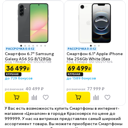
РАССРОЧКА 0-0-12
РАССРОЧКА 0-0-12
Смартфон 6.7" Samsung
Смартфон 6.1" Apple iPhone
Galaxy A56 5G 8/128Gb
16e 256Gb White (без
Код товара: 00-00210758
Код товара: 00-00217104
Awesome Graphite
RuStore)
36 499
69 499
₽
₽
до 729 бонусов
до 1389 бонусов
40 499 ₽
77 999 ₽
розничная
:
розничная
:
У Вас есть возможность купить Смартфоны в интернет-
магазине «Ценалом» в городе Красноярск по цене до
999999. У нас на витринах представлен самый широкий
ассортимент товара. Вы можете приобрести Смартфоны