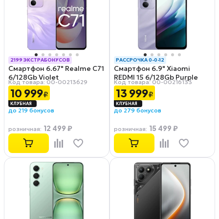
2199 ЭКСТРАБОНУСОВ
РАССРОЧКА 0-0-12
Смартфон 6.67" Realme C71
Смартфон 6.9" Xiaomi
РАССРОЧКА 0-0-12
6/128Gb Violet
REDMI 15 6/128Gb Purple
Код товара: 00-00213629
Код товара: 00-00216133
10 999
13 999
₽
₽
до 219 бонусов
до 279 бонусов
12 499 ₽
15 499 ₽
розничная
:
розничная
: