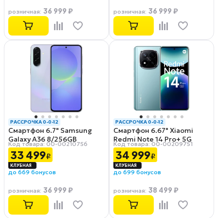
36 999 ₽
36 999 ₽
розничная
:
розничная
:
РАССРОЧКА 0-0-12
РАССРОЧКА 0-0-12
Смартфон 6.7" Samsung
Смартфон 6.67" Xiaomi
Galaxy A36 8/256GB
Redmi Note 14 Pro+ 5G
Код товара: 00-00210756
Код товара: 00-00209751
Awesome Lavender
8/256GB Frost Blue
33 499
34 999
₽
₽
до 669 бонусов
до 699 бонусов
36 999 ₽
38 499 ₽
розничная
:
розничная
: