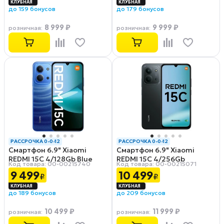
до 159 бонусов
до 179 бонусов
8 999 ₽
9 999 ₽
розничная
:
розничная
:
РАССРОЧКА 0-0-12
РАССРОЧКА 0-0-12
Смартфон 6.9" Xiaomi
Смартфон 6.9" Xiaomi
REDMI 15C 4/128Gb Blue
REDMI 15C 4/256Gb
Код товара: 00-00215740
Код товара: 00-00215071
Midnight Black
9 499
10 499
₽
₽
до 189 бонусов
до 209 бонусов
10 499 ₽
11 999 ₽
розничная
:
розничная
: