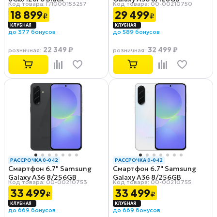
Код товара: ГЛ000153257
Код товара: 00-00210750
Awesome Gray
18 899
29 499
₽
₽
до 377 бонусов
до 589 бонусов
22 349 ₽
32 499 ₽
розничная
:
розничная
:
РАССРОЧКА 0-0-12
РАССРОЧКА 0-0-12
Смартфон 6.7" Samsung
Смартфон 6.7" Samsung
Galaxy A36 8/256GB
Galaxy A36 8/256GB
Код товара: 00-00210753
Код товара: 00-00210755
Awesome Black
Awesome Gray
33 499
33 499
₽
₽
до 669 бонусов
до 669 бонусов