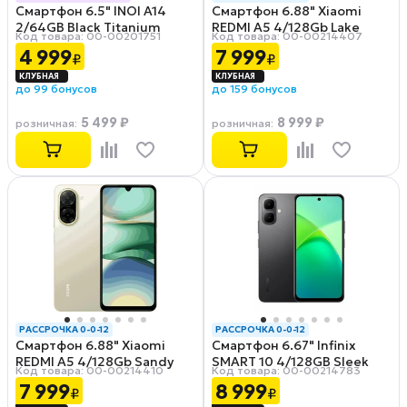
Смартфон 6.5" INOI A14
Смартфон 6.88" Xiaomi
РАССРОЧКА 0-0-12
2/64GB Black Titanium
REDMI A5 4/128Gb Lake
Код товара: 00-00201751
Код товара: 00-00214407
Green
4 999
7 999
₽
₽
до 99 бонусов
до 159 бонусов
5 499 ₽
8 999 ₽
розничная
:
розничная
:
РАССРОЧКА 0-0-12
РАССРОЧКА 0-0-12
Смартфон 6.88" Xiaomi
Смартфон 6.67" Infinix
REDMI A5 4/128Gb Sandy
SMART 10 4/128GB Sleek
Код товара: 00-00214410
Код товара: 00-00214783
Gold
Black
7 999
8 999
₽
₽