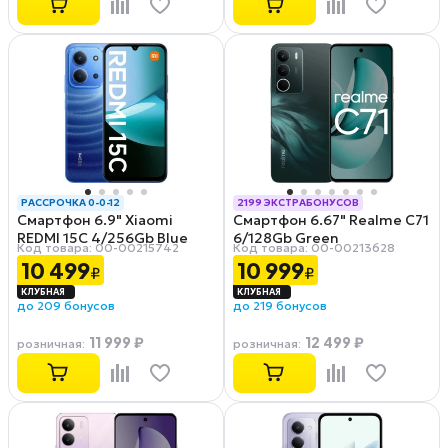
РАССРОЧКА 0-0-12
2199 ЭКСТРАБОНУСОВ
Смартфон 6.9" Xiaomi
Смартфон 6.67" Realme C71
РАССРОЧКА 0-0-12
REDMI 15C 4/256Gb Blue
6/128Gb Green
Код товара: 00-00215742
Код товара: 00-00213628
10 499
10 999
₽
₽
до 209 бонусов
до 219 бонусов
11 999 ₽
12 499 ₽
розничная
:
розничная
: