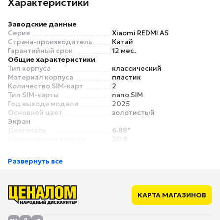
Характеристики
Заводские данные
Серия
Xiaomi REDMI A5
Страна-производитель
Китай
Гарантийный срок
12 мес.
Общие характеристики
Тип корпуса
классический
Материал корпуса
пластик
Количество SIM-карт
2
Тип SIM-карты
nano SIM
Год выхода модели
2025
Основной цвет
золотистый
Экран
Диагональ
6.88"
Соотношение сторон
20:9
Разрешение экрана
1640x720
Число пикселей на дюйм
260
Развернуть все
(PPI)
Тип экрана
IPS
Частота обновления
120 Гц
экрана
КАРТА МАГАЗИНОВ
Связь
Поддержка сетей 2G
есть
Поддержка сетей 3G
есть