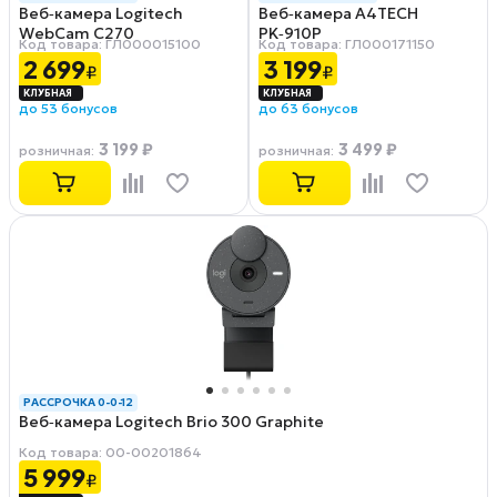
Веб‑камера Logitech
Веб‑камера A4TECH
WebCam C270
PK‑910P
Код товара: ГЛ000015100
Код товара: ГЛ000171150
2 699
3 199
₽
₽
до 53 бонусов
до 63 бонусов
3 199 ₽
3 499 ₽
розничная
:
розничная
:
РАССРОЧКА 0-0-12
Веб‑камера Logitech Brio 300 Graphite
Код товара: 00-00201864
5 999
₽