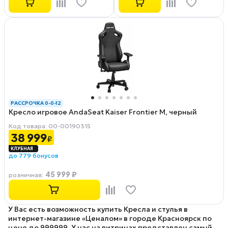
РАССРОЧКА 0-0-12
Кресло игровое AndaSeat Kaiser Frontier M, черный
Код товара: 00-00190315
38 999
₽
до 779 бонусов
45 999 ₽
розничная
:
У Вас есть возможность купить Кресла и стулья в
интернет-магазине «Ценалом» в городе Красноярск по
цене до 999999. У нас на витринах представлен самый