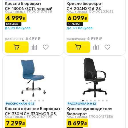
Кресло Бюрократ
Кресло Бюрократ
ФИНАЛЬНАЯ ЦЕНА
РАССРОЧКА 0-0-12
CH‑1300N/3C11, черный
CH‑204NX/26‑28
Код товара: ГЛ000137888
Код товара: 00-00202652
4 999
6 099
₽
₽
до 99 бонусов
до 121 бонусов
5 499 ₽
6 999 ₽
розничная
:
розничная
:
РАССРОЧКА 0-0-12
РАССРОЧКА 0-0-12
Кресло офисное Бюрократ
Кресло руководителя
CH‑330M CH‑330M/OR‑03,
Бюрократ
Код товара: ГЛ000137495
Код товара: ГЛ000157356
синий
CH‑808AXSN/OR‑16
7 299
8 699
₽
₽