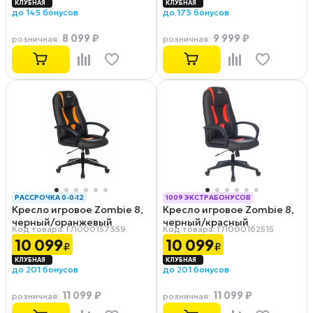
до 145 бонусов
до 173 бонусов
8 099 ₽
9 999 ₽
розничная
:
розничная
:
РАССРОЧКА 0-0-12
1009 ЭКСТРАБОНУСОВ
Кресло игровое Zombie 8,
Кресло игровое Zombie 8,
РАССРОЧКА 0-0-12
черный/оранжевый
черный/красный
Код товара: ГЛ000157359
Код товара: ГЛ000162515
10 099
10 099
₽
₽
до 201 бонусов
до 201 бонусов
11 099 ₽
11 099 ₽
розничная
:
розничная
: