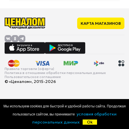
КАРТА МАГАЗИНОВ
Правила торговли (оферта)
Политика в отношении обработки персональных данных
Пользовательское соглашение
© «Ценалом», 2015-2026
Мы используем cookies для быстрой и удобной работы сайта. Продолжая
пользоваться сайтом, вы принимаете
условия обработки
персональных данных
Ok
Главная
Каталог
Корзина
Избранное
Войти