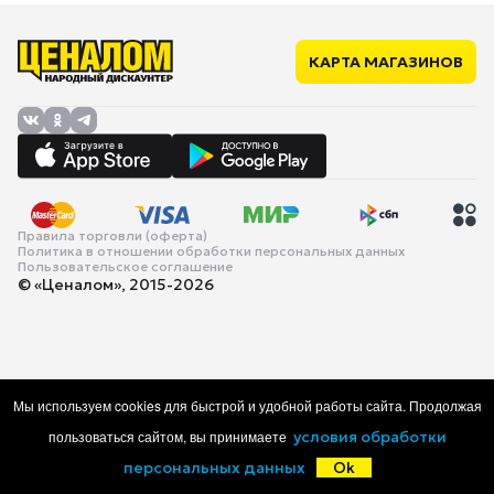
КАРТА МАГАЗИНОВ
Правила торговли (оферта)
Политика в отношении обработки персональных данных
Пользовательское соглашение
© «Ценалом», 2015-2026
Мы используем cookies для быстрой и удобной работы сайта. Продолжая
пользоваться сайтом, вы принимаете
условия обработки
персональных данных
Ok
Главная
Каталог
Корзина
Избранное
Войти