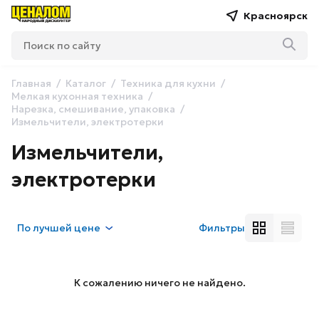
Красноярск
Главная
Каталог
Техника для кухни
Мелкая кухонная техника
Нарезка, смешивание, упаковка
Измельчители, электротерки
Измельчители,
электротерки
По
лучшей цене
Фильтры
К сожалению ничего не найдено.