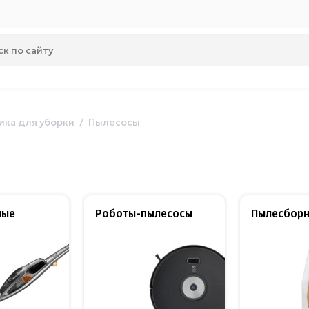
ика для уборки
Пылесосы
ные
Роботы-пылесосы
Пылесборн