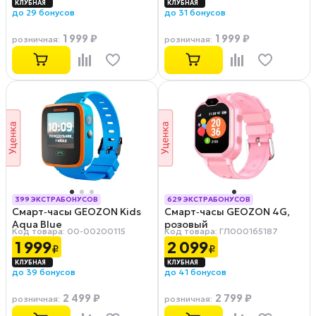
Б/У 9/10
до 29 бонусов
до 31 бонусов
1 999 ₽
1 999 ₽
розничная
:
розничная
:
399 ЭКСТРАБОНУСОВ
629 ЭКСТРАБОНУСОВ
Смарт‑часы GEOZON Kids
Смарт‑часы GEOZON 4G,
РАССРОЧКА 0-0-12
РАССРОЧКА 0-0-12
Aqua Blue
розовый
Код товара: 00-00200115
Код товара: ГЛ000165187
1 999
2 099
₽
₽
до 39 бонусов
до 41 бонусов
2 499 ₽
2 799 ₽
розничная
:
розничная
: