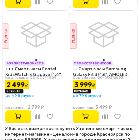
499 ЭКСТРАБОНУСОВ
1199 ЭКСТРАБОНУСОВ
+++ Смарт‑часы Fontel
‑‑‑ Смарт‑часы Samsung
РАССРОЧКА 0-0-12
РАССРОЧКА 0-0-12
KidsWatch 4G active (1.4",
Galaxy Fit 3 (1.6", AMOLED,
Код товара: 00-00214969
Код товара: 00-00212693
IPS, 240x240, cam 0.3Мп,
402x256, IP68, 208 мАч,
2 499
3 999
₽
₽
IP67, GPS, LBS, 800 мАч,
серый) Б/У 9/10
розовый) Царапины на
до 49 бонусов
до 79 бонусов
экране 9/10
2 799 ₽
5 499 ₽
розничная
:
розничная
:
У Вас есть возможность купить Уцененные смарт-часы в
интернет-магазине «Ценалом» в городе Красноярск по
цене до 999999. У нас на витринах представлен самый