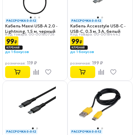
РАССРОЧКА 0-0-12
РАССРОЧКА 0-0-12
Кабель Maxvi USB‑A 2.0 ‑
Кабель Accesstyle USB‑C ‑
Lightning, 1.5 м, черный
USB‑C, 0.3 м, 3 А, белый
Код товара: 00-00180726
Код товара: 00-00184442
(MCm‑02L)
(CC30‑TF30)
99
99
₽
₽
до 1 бонусов
до 1 бонусов
119 ₽
199 ₽
розничная
:
розничная
:
РАССРОЧКА 0-0-12
РАССРОЧКА 0-0-12