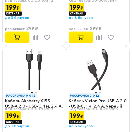
Код товара: 00-00197542
Код товара: 00-00197544
А, черный
А, черный
199
199
₽
₽
до 3 бонусов
до 3 бонусов
299 ₽
299 ₽
розничная
:
розничная
:
РАССРОЧКА 0-0-12
РАССРОЧКА 0-0-12
Кабель Aksberry X155
Кабель Vixion Pro USB‑A 2.0
USB‑A 2.0 ‑ USB‑C, 1 м, 2.4 А,
‑ USB‑C, 1 м, 2.4 А, черный
Код товара: 00-00202619
Код товара: 00-00203863
черный
(VX‑02c)
199
199
₽
₽
до 3 бонусов
до 3 бонусов