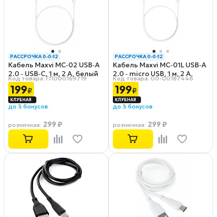
РАССРОЧКА 0-0-12
РАССРОЧКА 0-0-12
Кабель Maxvi MC‑02 USB‑A
Кабель Maxvi MC‑01L USB‑A
2.0 ‑ USB‑C, 1 м, 2 A, белый
2.0 ‑ micro USB, 1 м, 2 А,
Код товара: ГЛ000169719
Код товара: 00-00187446
белый
199
199
₽
₽
до 3 бонусов
до 3 бонусов
299 ₽
299 ₽
розничная
:
розничная
: