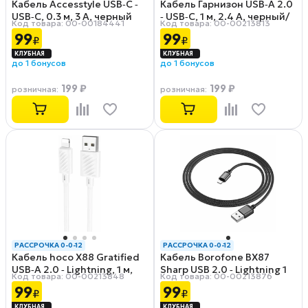
Кабель Accesstyle USB‑C ‑
Кабель Гарнизон USB‑A 2.0
USB‑C, 0.3 м, 3 А, черный
‑ USB‑C, 1 м, 2.4 А, черный/
Код товара: 00-00184441
Код товара: 00-00213813
(CC30‑TF30)
желтый
99
99
₽
₽
(GCC‑USB2‑AMCM‑1M‑BY)
до 1 бонусов
до 1 бонусов
199 ₽
199 ₽
розничная
:
розничная
:
РАССРОЧКА 0-0-12
РАССРОЧКА 0-0-12
Кабель hoco X88 Gratified
Кабель Borofone BX87
USB‑A 2.0 ‑ Lightning, 1 м,
Sharp USB 2.0 ‑ Lightning 1
Код товара: 00-00213848
Код товара: 00-00213876
2.4 А, белый
м, 2.4 A, черный
99
99
₽
₽