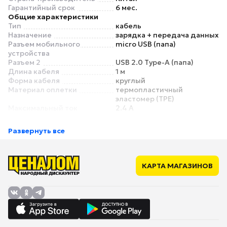
Гарантийный срок
6 мес.
Общие характеристики
Тип
кабель
Назначение
зарядка + передача данных
Разъем мобильного
micro USB (папа)
устройства
Разъем 2
USB 2.0 Type-A (папа)
Длина кабеля
1 м
Форма кабеля
круглый
Материал оплетки
термопластичный
эластомер (TPE)
Максимальный ток
2.4 А
Основной цвет
белый
Дополнительный цвет
нет
Развернуть все
Особенности
Угловой разъем
нет
Съемный магнитный
нет
разъем
КАРТА МАГАЗИНОВ
LED-индикатор /
нет
подсветка