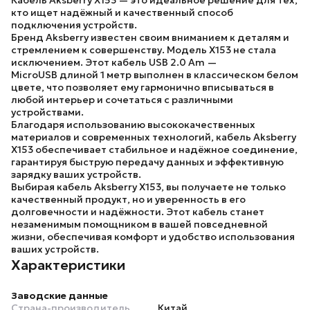
Кабель Aksberry X153
— это идеальное решение для тех,
кто ищет надёжный и качественный способ
подключения устройств.
Бренд Aksberry
известен своим вниманием к деталям и
стремлением к совершенству.
Модель X153
не стала
исключением. Этот кабель
USB 2.0 Am —
MicroUSB
длиной 1 метр выполнен в классическом белом
цвете, что позволяет ему гармонично вписываться в
любой интерьер и сочетаться с различными
устройствами.
Благодаря использованию высококачественных
материалов и современных технологий,
кабель Aksberry
X153
обеспечивает стабильное и надёжное соединение,
гарантируя быструю передачу данных и эффективную
зарядку ваших устройств.
Выбирая
кабель Aksberry X153
, вы получаете не только
качественный продукт, но и уверенность в его
долговечности и надёжности. Этот кабель станет
незаменимым помощником в вашей повседневной
жизни, обеспечивая комфорт и удобство использования
ваших устройств.
Характеристики
Заводские данные
Страна-производитель
Китай