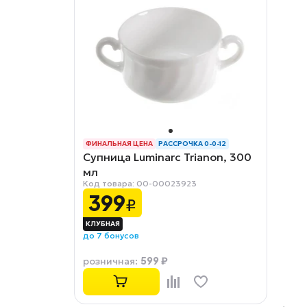
ФИНАЛЬНАЯ ЦЕНА
РАССРОЧКА 0-0-12
Супница Luminarc Trianon, 300
мл
Код товара: 00-00023923
399
₽
до 7 бонусов
599 ₽
розничная
: