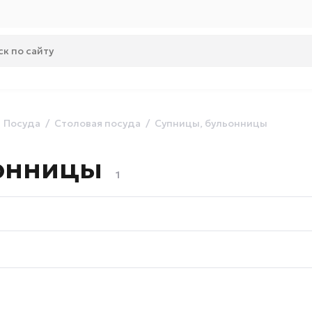
Посуда
Столовая посуда
Супницы, бульонницы
онницы
1