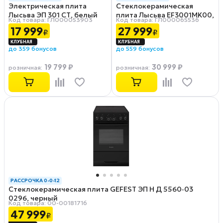
Электрическая плита
Стеклокерамическая
Лысьва ЭП 301 СТ, белый
плита Лысьва EF3001MK00,
Код товара: ГЛ000053903
Код товара: ГЛ000065536
белый
17 999
27 999
₽
₽
до 359 бонусов
до 559 бонусов
19 799 ₽
30 999 ₽
розничная
:
розничная
:
РАССРОЧКА 0-0-12
Стеклокерамическая плита GEFEST ЭП Н Д 5560‑03
0296, черный
Код товара: 00-00181716
47 999
₽