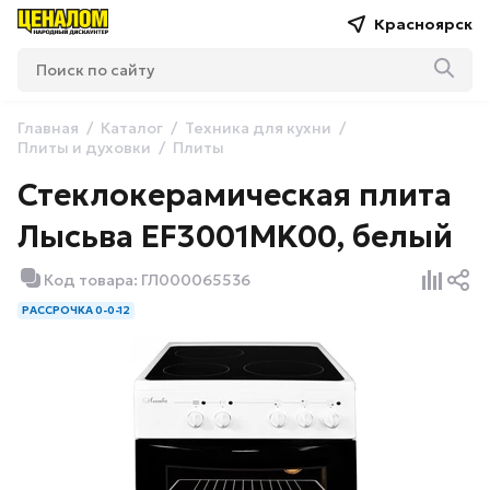
Красноярск
Главная
Каталог
Техника для кухни
Плиты и духовки
Плиты
Стеклокерамическая плита
Лысьва EF3001MK00, белый
Код товара: ГЛ000065536
РАССРОЧКА 0-0-12