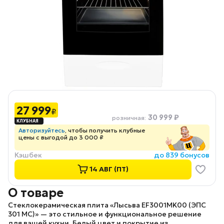
27 999
₽
30 999 ₽
розничная
:
Авторизуйтесь
, чтобы получить клубные
цены с выгодой до 3 000 ₽
Кэшбек
до 839 бонусов
14 АВГ (ПТ)
О товаре
Стеклокерамическая плита «Лысьва EF3001MK00 (ЭПС
301 МС)»
— это стильное и функциональное решение
для вашей кухни. Белый цвет и покрытие из