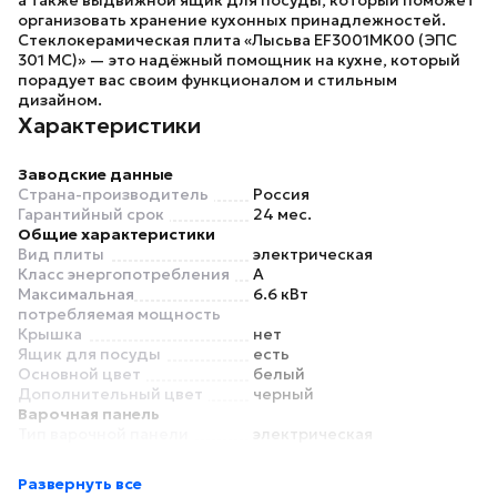
а также выдвижной ящик для посуды, который поможет
организовать хранение кухонных принадлежностей.
Стеклокерамическая плита «Лысьва EF3001MK00 (ЭПС
301 МС)»
— это надёжный помощник на кухне, который
порадует вас своим функционалом и стильным
дизайном.
Характеристики
Заводские данные
Страна-производитель
Россия
Гарантийный срок
24 мес.
Общие характеристики
Вид плиты
электрическая
Класс энергопотребления
A
Максимальная
6.6 кВт
потребляемая мощность
Крышка
нет
Ящик для посуды
есть
Основной цвет
белый
Дополнительный цвет
черный
Варочная панель
Тип варочной панели
электрическая
Материал рабочей
стеклокерамика
поверхности
Развернуть все
Материал конфорок
стеклокерамика