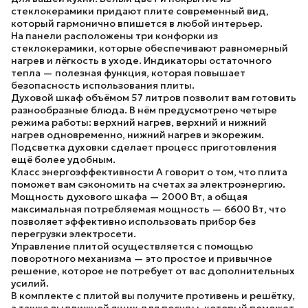
стеклокерамики придают плите современный вид,
который гармонично впишется в любой интерьер.
На панели расположены
три конфорки из
стеклокерамики
, которые обеспечивают равномерный
нагрев и лёгкость в уходе. Индикаторы остаточного
тепла — полезная функция, которая повышает
безопасность использования плиты.
Духовой шкаф объёмом
57 литров
позволит вам готовить
разнообразные блюда. В нём предусмотрено
четыре
режима работы
: верхний нагрев, верхний и нижний
нагрев одновременно, нижний нагрев и экорежим.
Подсветка духовки сделает процесс приготовления
ещё более удобным.
Класс энергоэффективности A
говорит о том, что плита
поможет вам сэкономить на счетах за электроэнергию.
Мощность духового шкафа —
2000 Вт
, а общая
максимальная потребляемая мощность —
6600 Вт
, что
позволяет эффективно использовать прибор без
перегрузки электросети.
Управление плитой осуществляется с помощью
поворотного механизма
— это простое и привычное
решение, которое не потребует от вас дополнительных
усилий.
В комплекте с плитой вы получите
противень и решётку
,