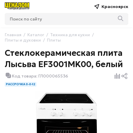
Красноярск
Главная
Каталог
Техника для кухни
Плиты и духовки
Плиты
Стеклокерамическая плита
Лысьва EF3001MK00, белый
Код товара: ГЛ000065536
РАССРОЧКА 0-0-12