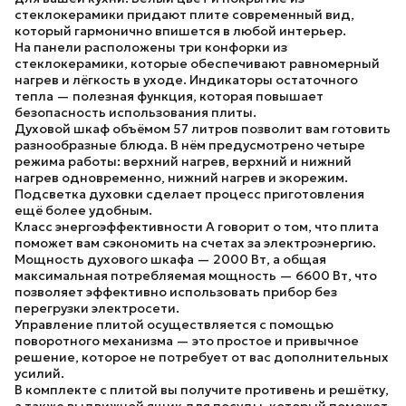
стеклокерамики придают плите современный вид,
который гармонично впишется в любой интерьер.
На панели расположены
три конфорки из
стеклокерамики
, которые обеспечивают равномерный
нагрев и лёгкость в уходе. Индикаторы остаточного
тепла — полезная функция, которая повышает
безопасность использования плиты.
Духовой шкаф объёмом
57 литров
позволит вам готовить
разнообразные блюда. В нём предусмотрено
четыре
режима работы
: верхний нагрев, верхний и нижний
нагрев одновременно, нижний нагрев и экорежим.
Подсветка духовки сделает процесс приготовления
ещё более удобным.
Класс энергоэффективности A
говорит о том, что плита
поможет вам сэкономить на счетах за электроэнергию.
Мощность духового шкафа —
2000 Вт
, а общая
максимальная потребляемая мощность —
6600 Вт
, что
позволяет эффективно использовать прибор без
перегрузки электросети.
Управление плитой осуществляется с помощью
поворотного механизма
— это простое и привычное
решение, которое не потребует от вас дополнительных
усилий.
В комплекте с плитой вы получите
противень и решётку
,