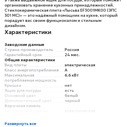
а также выдвижной ящик для посуды, который поможет
организовать хранение кухонных принадлежностей.
Стеклокерамическая плита «Лысьва EF3001MK00 (ЭПС
301 МС)»
— это надёжный помощник на кухне, который
порадует вас своим функционалом и стильным
дизайном.
Характеристики
Заводские данные
Страна-производитель
Россия
Гарантийный срок
24 мес.
Общие характеристики
Вид плиты
электрическая
Класс энергопотребления
A
Максимальная
6.6 кВт
потребляемая мощность
Крышка
нет
Ящик для посуды
есть
Основной цвет
белый
Дополнительный цвет
черный
Варочная панель
Тип варочной панели
электрическая
Материал рабочей
стеклокерамика
поверхности
Развернуть все
Материал конфорок
стеклокерамика