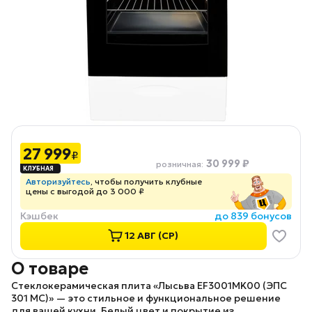
27 999
₽
30 999 ₽
розничная
:
Авторизуйтесь
, чтобы получить клубные
цены с выгодой до 3 000 ₽
Кэшбек
до 839 бонусов
12 АВГ (СР)
О товаре
Стеклокерамическая плита «Лысьва EF3001MK00 (ЭПС
301 МС)»
— это стильное и функциональное решение
для вашей кухни. Белый цвет и покрытие из