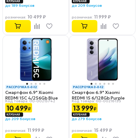
до 189 бонусов
до 209 бонусов
10 499 ₽
11 999 ₽
розничная
:
розничная
:
РАССРОЧКА 0-0-12
РАССРОЧКА 0-0-12
Смартфон 6.9" Xiaomi
Смартфон 6.9" Xiaomi
REDMI 15C 4/256Gb Blue
REDMI 15 6/128Gb Purple
Код товара: 00-00215742
Код товара: 00-00216133
10 499
13 999
₽
₽
до 209 бонусов
до 279 бонусов
11 999 ₽
15 499 ₽
розничная
:
розничная
: