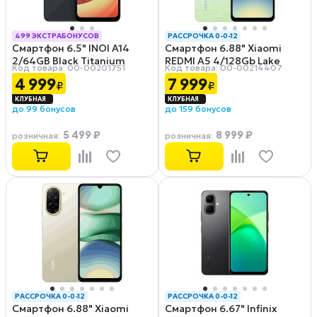
499 ЭКСТРАБОНУСОВ
РАССРОЧКА 0-0-12
Смартфон 6.5" INOI A14
Смартфон 6.88" Xiaomi
РАССРОЧКА 0-0-12
2/64GB Black Titanium
REDMI A5 4/128Gb Lake
Код товара: 00-00201751
Код товара: 00-00214407
Green
4 999
7 999
₽
₽
до 99 бонусов
до 159 бонусов
5 499 ₽
8 999 ₽
розничная
:
розничная
:
РАССРОЧКА 0-0-12
РАССРОЧКА 0-0-12
Смартфон 6.88" Xiaomi
Смартфон 6.67" Infinix