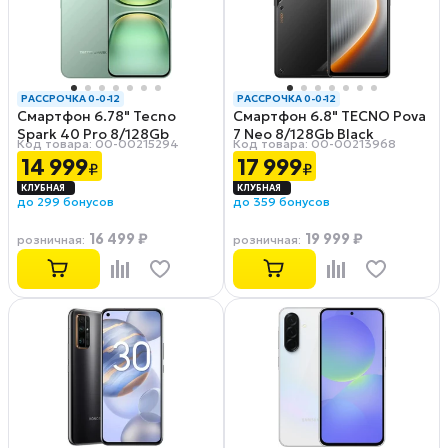
РАССРОЧКА 0-0-12
РАССРОЧКА 0-0-12
Смартфон 6.78" Tecno
Смартфон 6.8" TECNO Pova
Spark 40 Pro 8/128Gb
7 Neo 8/128Gb Black
Код товара: 00-00215294
Код товара: 00-00213968
Green
14 999
17 999
₽
₽
до 299 бонусов
до 359 бонусов
16 499 ₽
19 999 ₽
розничная
:
розничная
: