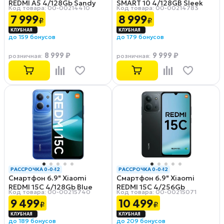
REDMI A5 4/128Gb Sandy
SMART 10 4/128GB Sleek
Код товара: 00-00214410
Код товара: 00-00214783
Gold
Black
7 999
8 999
₽
₽
до 159 бонусов
до 179 бонусов
8 999 ₽
9 999 ₽
розничная
:
розничная
:
РАССРОЧКА 0-0-12
РАССРОЧКА 0-0-12
Смартфон 6.9" Xiaomi
Смартфон 6.9" Xiaomi
REDMI 15C 4/128Gb Blue
REDMI 15C 4/256Gb
Код товара: 00-00215740
Код товара: 00-00215071
Midnight Black
9 499
10 499
₽
₽
до 189 бонусов
до 209 бонусов