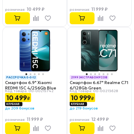
10 499 ₽
11 999 ₽
розничная
:
розничная
:
РАССРОЧКА 0-0-12
2199 ЭКСТРАБОНУСОВ
Смартфон 6.9" Xiaomi
Смартфон 6.67" Realme C71
РАССРОЧКА 0-0-12
REDMI 15C 4/256Gb Blue
6/128Gb Green
Код товара: 00-00215742
Код товара: 00-00213628
10 499
10 999
₽
₽
до 209 бонусов
до 219 бонусов
11 999 ₽
12 499 ₽
розничная
:
розничная
: