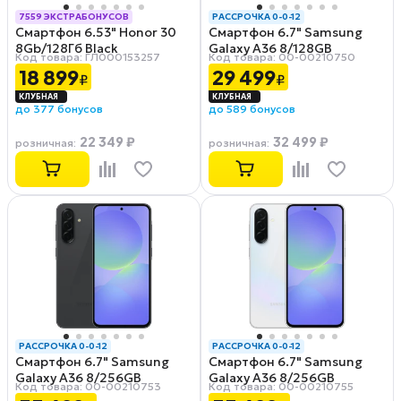
7559 ЭКСТРАБОНУСОВ
РАССРОЧКА 0-0-12
Смартфон 6.53" Honor 30
Смартфон 6.7" Samsung
РАССРОЧКА 0-0-12
8Gb/128Гб Black
Galaxy A36 8/128GB
Код товара: ГЛ000153257
Код товара: 00-00210750
Awesome Gray
18 899
29 499
₽
₽
до 377 бонусов
до 589 бонусов
22 349 ₽
32 499 ₽
розничная
:
розничная
:
РАССРОЧКА 0-0-12
РАССРОЧКА 0-0-12
Смартфон 6.7" Samsung
Смартфон 6.7" Samsung
Galaxy A36 8/256GB
Galaxy A36 8/256GB
Код товара: 00-00210753
Код товара: 00-00210755
Awesome Black
Awesome Gray