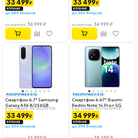
33 499
33 499
₽
₽
до 669 бонусов
до 669 бонусов
36 999 ₽
36 999 ₽
розничная
:
розничная
:
РАССРОЧКА 0-0-12
РАССРОЧКА 0-0-12
Смартфон 6.7" Samsung
Смартфон 6.67" Xiaomi
Galaxy A36 8/256GB
Redmi Note 14 Pro+ 5G
Код товара: 00-00210756
Код товара: 00-00209751
Awesome Lavender
8/256GB Frost Blue
33 499
34 999
₽
₽
до 669 бонусов
до 699 бонусов
36 999 ₽
38 499 ₽
розничная
:
розничная
: