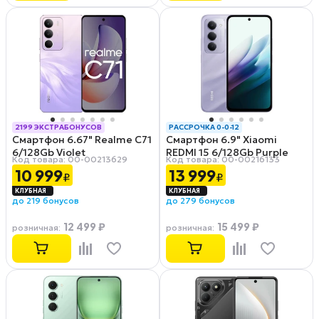
2199 ЭКСТРАБОНУСОВ
РАССРОЧКА 0-0-12
Смартфон 6.67" Realme C71
Смартфон 6.9" Xiaomi
РАССРОЧКА 0-0-12
6/128Gb Violet
REDMI 15 6/128Gb Purple
Код товара: 00-00213629
Код товара: 00-00216133
10 999
13 999
₽
₽
до 219 бонусов
до 279 бонусов
12 499 ₽
15 499 ₽
розничная
:
розничная
: