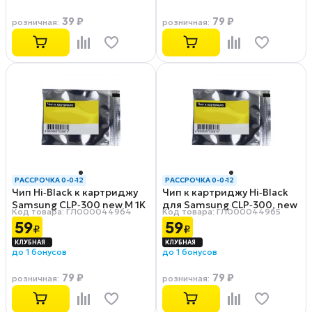
39 ₽
79 ₽
розничная
:
розничная
:
РАССРОЧКА 0-0-12
РАССРОЧКА 0-0-12
Чип Hi‑Black к картриджу
Чип к картриджу Hi‑Black
Samsung CLP‑300 new M 1K
для Samsung CLP‑300, new
Код товара: ГЛ000044964
Код товара: ГЛ000044965
Y, 1K
59
59
₽
₽
до 1 бонусов
до 1 бонусов
79 ₽
79 ₽
розничная
:
розничная
: