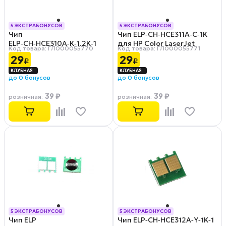
5 ЭКСТРАБОНУСОВ
5 ЭКСТРАБОНУСОВ
Чип
Чип ELP‑CH‑HCE311A‑С‑1K
РАССРОЧКА 0-0-12
РАССРОЧКА 0-0-12
ELP‑CH‑HCE310A‑K‑1.2K‑1
для HP Color LaserJet
Код товара: ГЛ000055770
Код товара: ГЛ000055771
для HP Color LaserJet
CP1025 (CE311A) Cyan, 1K
29
29
₽
₽
CP1025 (CE310A) Black, 1.2K
до 0 бонусов
до 0 бонусов
39 ₽
39 ₽
розничная
:
розничная
:
5 ЭКСТРАБОНУСОВ
5 ЭКСТРАБОНУСОВ
Чип ELP
Чип ELP‑CH‑HCE312A‑Y‑1K‑1
РАССРОЧКА 0-0-12
РАССРОЧКА 0-0-12