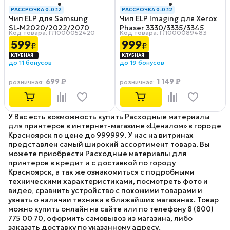
РАССРОЧКА 0-0-12
РАССРОЧКА 0-0-12
Чип ELP для Samsung
Чип ELP Imaging для Xerox
SL‑M2020/2022/2070
Phaser 3330/3335/3345
Код товара: ГЛ000052420
Код товара: ГЛ000089483
(MLT‑D111S) 1K
(106R03623) 15K
599
999
₽
₽
до 11 бонусов
до 19 бонусов
699 ₽
1 149 ₽
розничная
:
розничная
:
У Вас есть возможность купить Расходные материалы
для принтеров в интернет-магазине «Ценалом» в городе
Красноярск по цене до 999999. У нас на витринах
представлен самый широкий ассортимент товара. Вы
можете приобрести Расходные материалы для
принтеров в кредит и с доставкой по городу
Красноярск, а так же ознакомиться с подробными
техническими характеристиками, посмотреть фото и
видео, сравнить устройство с похожими товарами и
узнать о наличии техники в ближайших магазинах. Товар
можно купить онлайн на сайте или по телефону 8 (800)
775 00 70, оформить самовывоз из магазина, либо
заказать доставку по указанному адресу.