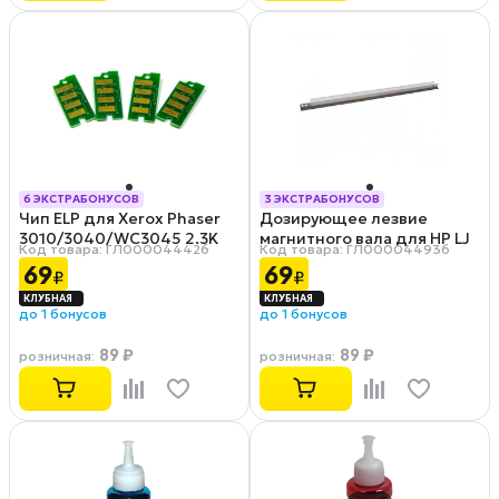
6 ЭКСТРАБОНУСОВ
3 ЭКСТРАБОНУСОВ
Чип ELP для Xerox Phaser
Дозирующее лезвие
РАССРОЧКА 0-0-12
РАССРОЧКА 0-0-12
3010/3040/WC3045 2.3K
магнитного вала для HP LJ
Код товара: ГЛ000044426
Код товара: ГЛ000044936
P1010/12/15/18/1020/1022/30
69
69
₽
₽
до 1 бонусов
до 1 бонусов
89 ₽
89 ₽
розничная
:
розничная
: