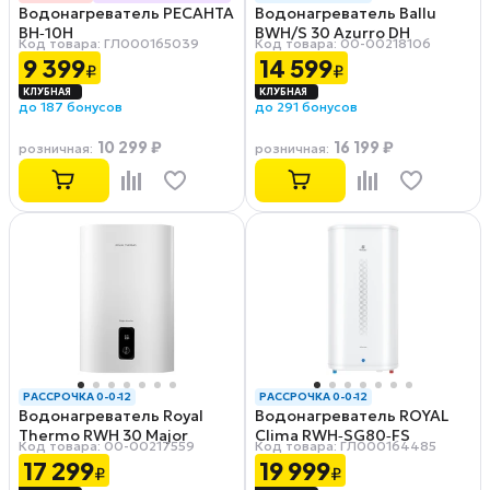
Водонагреватель РЕСАНТА
Водонагреватель Ballu
РАССРОЧКА 0-0-12
ВН‑10Н
BWH/S 30 Azurro DH
Код товара: ГЛ000165039
Код товара: 00-00218106
9 399
14 599
₽
₽
до 187 бонусов
до 291 бонусов
10 299 ₽
16 199 ₽
розничная
:
розничная
:
РАССРОЧКА 0-0-12
РАССРОЧКА 0-0-12
Водонагреватель Royal
Водонагреватель ROYAL
Thermo RWH 30 Major
Clima RWH‑SG80‑FS
Код товара: 00-00217559
Код товара: ГЛ000164485
Inverter
17 299
19 999
₽
₽