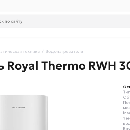
атическая техника
Водонагреватели
 Royal Thermo RWH 30 
Ос
Ти
Об
По
мо
Ма
те
во
Вн