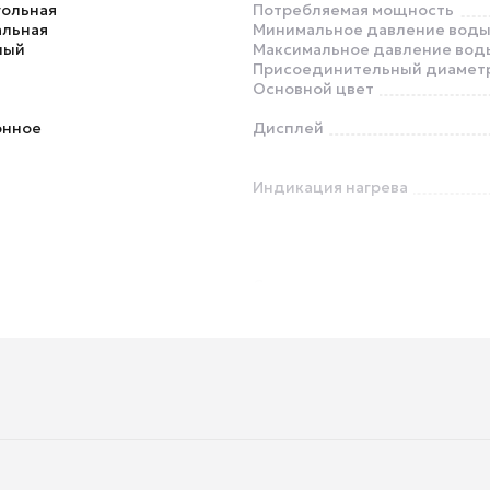
гольная
Потребляемая мощность
альная
Минимальное давление вод
ный
Максимальное давление вод
Присоединительный диамет
Основной цвет
онное
Дисплей
Индикация нагрева
Самодиагностика
Устройство защитного отклю
Магниевый анод
Шланг для душа
Крепежные элементы в комп
с вилкой
Напряжение сети
Глубина