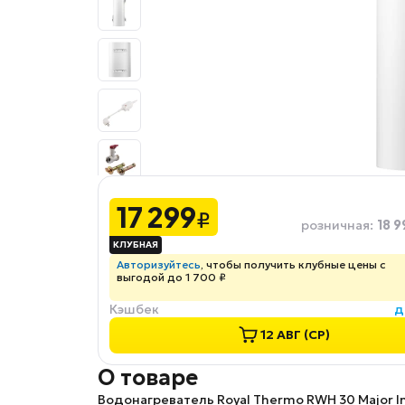
17 299
₽
18 9
розничная
:
Авторизуйтесь
, чтобы получить клубные цены с
выгодой до 1 700 ₽
Кэшбек
д
12 АВГ (СР)
О товаре
Водонагреватель Royal Thermo RWH 30 Major In