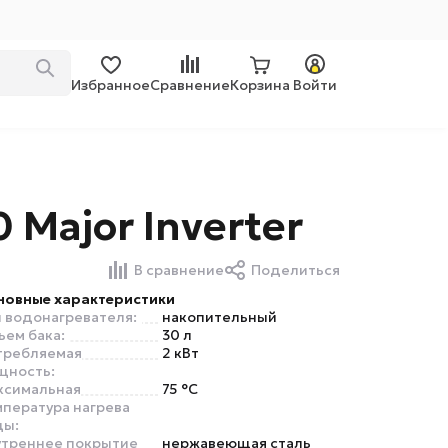
Избранное
Сравнение
Корзина
Войти
Major Inverter
В сравнение
Поделиться
новные характеристики
п водонагревателя:
накопительный
ъем бака:
30 л
требляемая
2 кВт
щность:
ксимальная
75 °С
мпература нагрева
ды:
утреннее покрытие
нержавеющая сталь