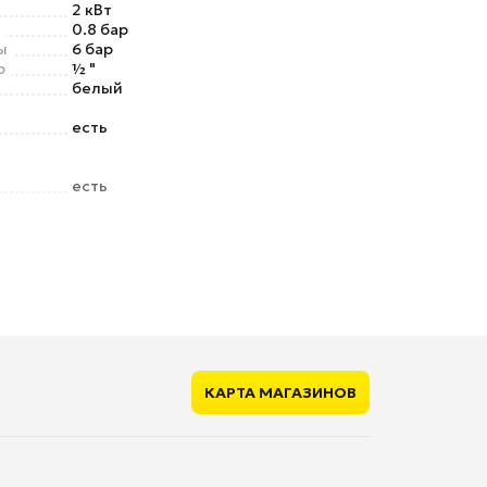
2 кВт
ы
0.8 бар
ы
6 бар
р
½ "
белый
есть
есть
есть
чения
есть
нет
нет
КАРТА МАГАЗИНОВ
лекте
есть
220-240 В
260 мм