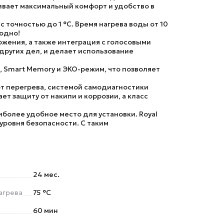
ивает максимальный комфорт и удобство в
 точностью до 1 °С. Время нагрева воды от 10
годно!
жения, а также интеграция с голосовыми
других дел, и делает использование
 Smart Memory и ЭКО-режим, что позволяет
т перегрева, системой самодиагностики
т защиту от накипи и коррозии, а класс
аиболее удобное место для установки.
Royal
уровня безопасности. С таким
24 мес.
агрева
75 °С
60 мин