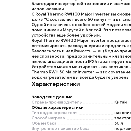
Благодаря инверторной технологии и возможн
использовании.
С
Royal Thermo RWH 30 Major Inverter
вы сможет
до 75 °С составляет всего 60 минут — и вы с
Одной из ключевых особенностей модели явл
помощниками Марусей и Алисой. Это позволяе
устройства ещё более удобным.
Royal Thermo RWH 30 Major Inverter
предлагает
оптимизировать расход энергии и продлить с
Безопасность и надёжность — ещё одно преи
неисправности, предохранительным клапаном 
пылевлагозащищённости IPX4 гарантирует до
Устройство можно монтировать как вертикальн
Thermo RWH 30 Major Inverter
— это сочетание
водонагревателем вы всегда будете уверены 
Характеристики
Заводские данные
Страна-производитель
Китай
Общие характеристики
Тип водонагревателя
накопи
Способ нагрева
электр
Объем бака
30 л
Внутреннее покрытие бака
нержав