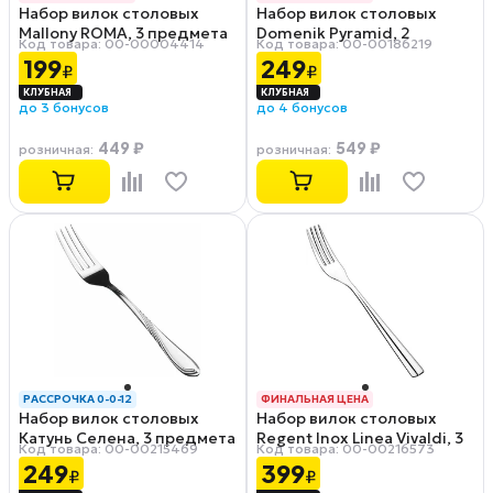
Набор вилок столовых
Набор вилок столовых
РАССРОЧКА 0-0-12
РАССРОЧКА 0-0-12
Mallony ROMA, 3 предмета
Domenik Pyramid, 2
Код товара: 00-00004414
Код товара: 00-00186219
предмета
199
249
₽
₽
до 3 бонусов
до 4 бонусов
449 ₽
549 ₽
розничная
:
розничная
:
РАССРОЧКА 0-0-12
ФИНАЛЬНАЯ ЦЕНА
Набор вилок столовых
Набор вилок столовых
РАССРОЧКА 0-0-12
Катунь Селена, 3 предмета
Regent Inox Linea Vivaldi, 3
Код товара: 00-00215469
Код товара: 00-00216573
предмета
249
399
₽
₽