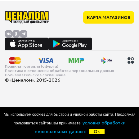
КАРТА МАГАЗИНОВ
Правила торговли (оферта)
Политика в отношении обработки персональных данных
Пользовательское соглашение
© «Ценалом», 2015-2026
Мы используем cookies для быстрой и удобной работы сайта. Продолжая
пользоваться сайтом, вы принимаете
условия обработки
персональных данных
Ok
Главная
Каталог
Корзина
Избранное
Войти