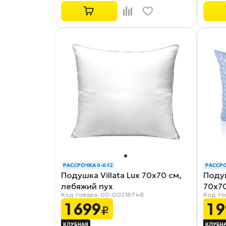
РАССРОЧКА 0-0-12
РАССРО
Подушка Villata Lux 70х70 см,
Поду
лебяжий пух
70х70
Код товара: 00-00218748
Код то
1 699
1 
₽