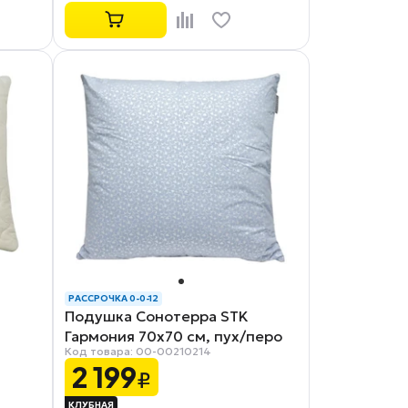
РАССРОЧКА 0-0-12
Подушка Сонотерра STK
Гармония 70х70 см, пух/перо
Код товара: 00-00210214
ть
2 199
₽