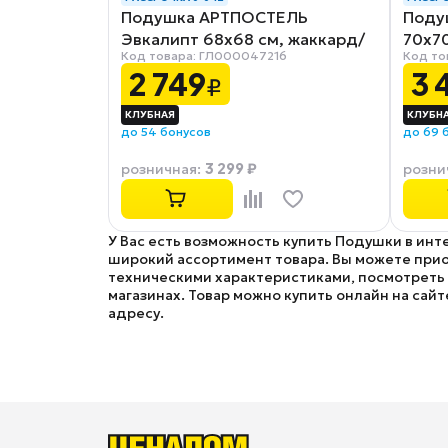
Подушка АРТПОСТЕЛЬ
Поду
Эвкалипт 68х68 см, жаккард/
70х70
Код товара: ГЛ000047216
Код то
эвкалипт
сили
2 749
3 
₽
до 54 бонусов
до 69 
3 299 ₽
розничная
:
розни
У Вас есть возможность купить Подушки в инт
широкий ассортимент товара. Вы можете прио
техническими характеристиками, посмотреть ф
магазинах. Товар можно купить онлайн на сайт
адресу.