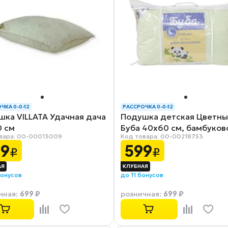
ЧКА 0-0-12
РАССРОЧКА 0-0-12
шка VILLATA Удачная дача
Подушка детская Цветны
0 см
Буба 40х60 см, бамбуков
вара: 00-00013009
Код товара: 00-00218753
волокно
49
599
₽
₽
бонусов
до 11 бонусов
699 ₽
699 ₽
чная
:
розничная
: