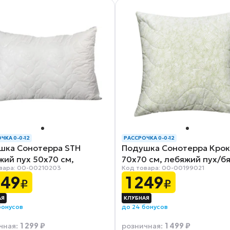
ЧКА 0-0-12
РАССРОЧКА 0-0-12
шка Сонотерра STH
Подушка Сонотерра Крок
ий пух 50х70 см,
70х70 см, лебяжий пух/б
вара: 00-00210203
Код товара: 00-00199021
эфирное волокно
049
1 249
₽
₽
бонусов
до 24 бонусов
1 299 ₽
1 499 ₽
чная
:
розничная
: