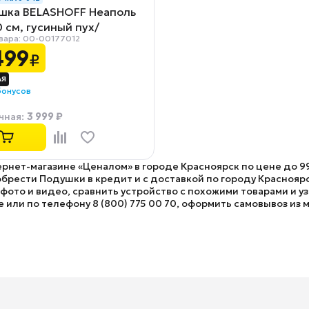
шка BELASHOFF Неаполь
 см, гусиный пух/
вара: 00-00177012
конизированное волокно
499
₽
бонусов
3 999 ₽
чная
:
ернет-магазине «Ценалом» в городе Красноярск по цене до 9
брести Подушки в кредит и с доставкой по городу Красноярс
ото и видео, сравнить устройство с похожими товарами и у
е или по телефону 8 (800) 775 00 70, оформить самовывоз из м