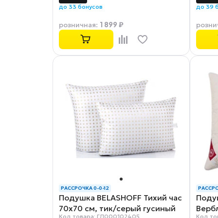
до 33 бонусов
до 39 
1 899 ₽
розничная
:
розни
РАССРОЧКА 0-0-12
РАССРО
Подушка BELASHOFF Тихий час
Поду
70х70 см, тик/серый гусиный
Верб
Код товара: ГЛ000102405
Код то