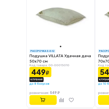
РАССРОЧКА 0-0-12
РАССРО
Подушка VILLATA Удачная дача
Поду
50х70 см
70х7
Код товара: 00-00013010
Код то
449
5
₽
до 8 бонусов
до 10 
549 ₽
розничная
:
розни