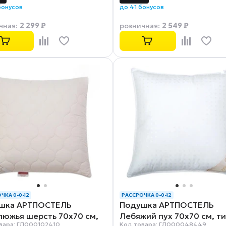
бонусов
до 41 бонусов
2 299 ₽
2 549 ₽
чная
:
розничная
:
ЧКА 0-0-12
РАССРОЧКА 0-0-12
шка АРТПОСТЕЛЬ
Подушка АРТПОСТЕЛЬ
люжья шерсть 70х70 см,
Лебяжий пух 70х70 см, ти
вара: ГЛ000102410
Код товара: ГЛ000048449