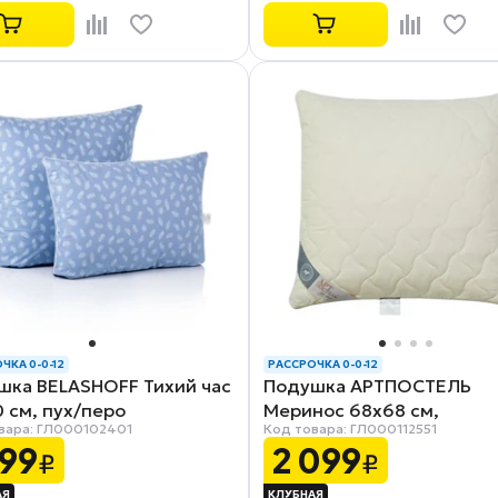
ЧКА 0-0-12
РАССРОЧКА 0-0-12
шка BELASHOFF Тихий час
Подушка АРТПОСТЕЛЬ
 см, пух/перо
Меринос 68х68 см,
вара: ГЛ000102401
Код товара: ГЛ000112551
микрофибра/овечья шерс
999
2 099
₽
₽