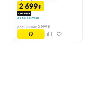
2 699
₽
до 53 бонусов
2 999 ₽
розничная
: