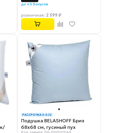
до 43 бонусов
2 599 ₽
розничная
:
РАССРОЧКА 0-0-12
Подушка BELASHOFF Бриз
к/
68х68 см, гусиный пух
Код товара: 00-00002045