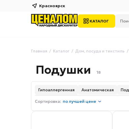
Красноярск
КАТАЛОГ
Главная
Каталог
Дом, посуда и текстиль
Подушки
18
Гипоаллергенная
Анатомическая
Под
Детская подушка
Сортировка:
по
лучшей цене