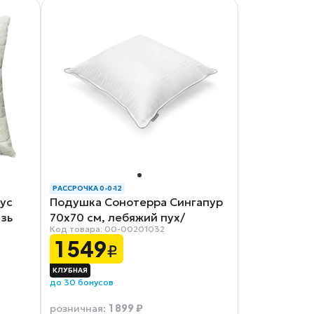
РАССРОЧКА 0-0-12
ус
Подушка Сонотерра Сингапур
язь
70х70 см, лебяжий пух/
Код товара: 00-00201032
страйп‑сатин
1 549
₽
до 30 бонусов
1 899 ₽
розничная
: