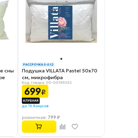
РАССРОЧКА 0-0-12
е сны
Подушка VILLATA Pastel 50х70
ое
см, микрофибра
Код товара: 00-00195052
699
₽
до 13 бонусов
799 ₽
розничная
: