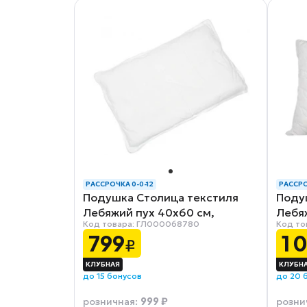
РАССРОЧКА 0-0-12
РАССРО
Подушка Столица текстиля
Поду
Лебяжий пух 40х60 см,
Лебяж
Код товара: ГЛ000068780
Код то
микрофибра/лебяжий пух
поли
799
1 
₽
до 15 бонусов
до 20 
999 ₽
розничная
:
розни