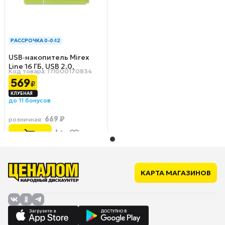
РАССРОЧКА 0-0-12
USB‑накопитель Mirex
Line 16 ГБ, USB 2.0,
Код товара: ГЛ000170834
зеленый
569
₽
до 11 бонусов
669 ₽
розничная
:
КАРТА МАГАЗИНОВ