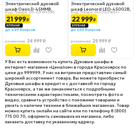
Электрический духовой
Электрический духовой
шкаф Oasis D‑45MMB,
шкаф Leonord LEO‑45002B,
Код товара: 00-00193395
Код товара: 00-00218541
черный
черный
21 999
22 999
₽
₽
до 439 бонусов
до 459 бонусов
24 999 ₽
25 999 ₽
розничная
:
розничная
:
У Вас есть возможность купить Духовые шкафы в
интернет-магазине «Ценалом» в городе Красноярск по
цене до 999999. У нас на витринах представлен самый
широкий ассортимент товара. Вы можете приобрести
Духовые шкафы в кредит и с доставкой по городу
Красноярск, а так же ознакомиться с подробными
техническими характеристиками, посмотреть фото и
видео, сравнить устройство с похожими товарами и
узнать о наличии техники в ближайших магазинах. Товар
можно купить онлайн на сайте или по телефону 8 (800)
775 00 70, оформить самовывоз из магазина, либо
заказать доставку по указанному адресу.