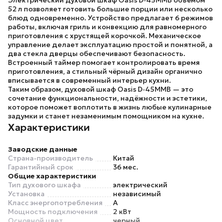
Электрический духовой шкаф
Oasis D‑45MMB
объёмом
52 л позволяет готовить большие порции или несколько
блюд одновременно. Устройство предлагает 6 режимов
работы, включая гриль и конвекцию для равномерного
приготовления с хрустящей корочкой. Механическое
управление делает эксплуатацию простой и понятной, а
два стекла дверцы обеспечивают безопасность.
Встроенный таймер помогает контролировать время
приготовления, а стильный чёрный дизайн органично
вписывается в современный интерьер кухни.
Таким образом, духовой шкаф
Oasis D‑45MMB
— это
сочетание функциональности, надёжности и эстетики,
которое поможет воплотить в жизнь любые кулинарные
задумки и станет незаменимым помощником на кухне.
Характеристики
Заводские данные
Страна-производитель
Китай
Гарантийный срок
36 мес.
Общие характеристики
Тип духового шкафа
электрический
Установка
независимый
Класс энергопотребления
A
Мощность подключения
2 кВт
Основной цвет
черный