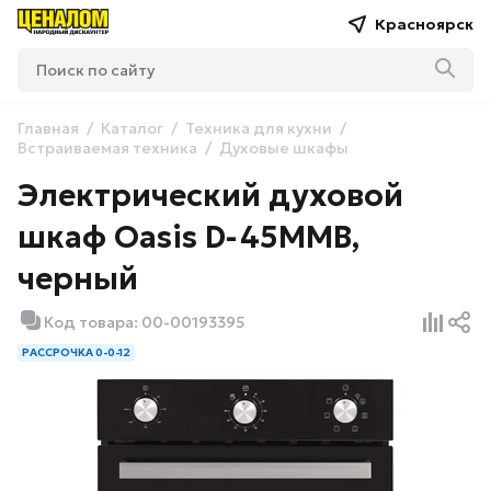
Красноярск
Главная
Каталог
Техника для кухни
Встраиваемая техника
Духовые шкафы
Электрический духовой
шкаф Oasis D-45MMB,
черный
Код товара: 00-00193395
РАССРОЧКА 0-0-12