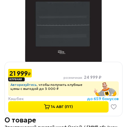
21 999
₽
24 999 ₽
розничная
:
Авторизуйтесь
, чтобы получить клубные
цены с выгодой до 3 000 ₽
Кэшбек
до 659 бонусов
14 АВГ (ПТ)
О товаре