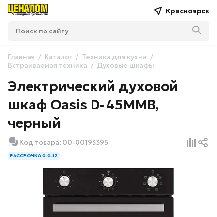
Красноярск
Главная
Каталог
Техника для кухни
Встраиваемая техника
Духовые шкафы
Электрический духовой
шкаф Oasis D-45MMB,
черный
Код товара: 00-00193395
РАССРОЧКА 0-0-12