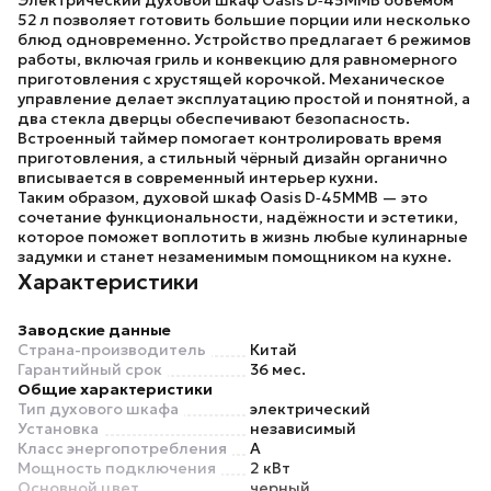
Электрический духовой шкаф
Oasis D‑45MMB
объёмом
52 л позволяет готовить большие порции или несколько
блюд одновременно. Устройство предлагает 6 режимов
работы, включая гриль и конвекцию для равномерного
приготовления с хрустящей корочкой. Механическое
управление делает эксплуатацию простой и понятной, а
два стекла дверцы обеспечивают безопасность.
Встроенный таймер помогает контролировать время
приготовления, а стильный чёрный дизайн органично
вписывается в современный интерьер кухни.
Таким образом, духовой шкаф
Oasis D‑45MMB
— это
сочетание функциональности, надёжности и эстетики,
которое поможет воплотить в жизнь любые кулинарные
задумки и станет незаменимым помощником на кухне.
Характеристики
Заводские данные
Страна-производитель
Китай
Гарантийный срок
36 мес.
Общие характеристики
Тип духового шкафа
электрический
Установка
независимый
Класс энергопотребления
A
Мощность подключения
2 кВт
Основной цвет
черный