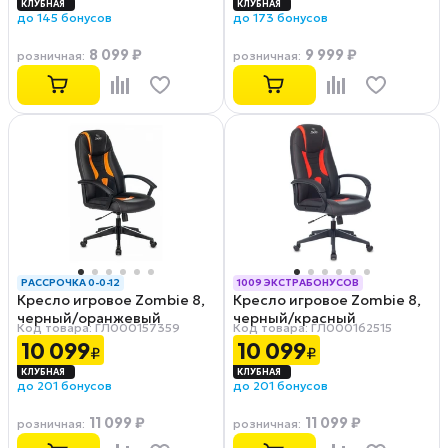
до 145 бонусов
до 173 бонусов
8 099 ₽
9 999 ₽
розничная
:
розничная
:
РАССРОЧКА 0-0-12
1009 ЭКСТРАБОНУСОВ
Кресло игровое Zombie 8,
Кресло игровое Zombie 8,
РАССРОЧКА 0-0-12
черный/оранжевый
черный/красный
Код товара: ГЛ000157359
Код товара: ГЛ000162515
10 099
10 099
₽
₽
до 201 бонусов
до 201 бонусов
11 099 ₽
11 099 ₽
розничная
:
розничная
: