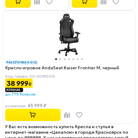
РАССРОЧКА 0-0-12
Кресло игровое AndaSeat Kaiser Frontier M, черный
Код товара: 00-00190315
38 999
₽
до 779 бонусов
45 999 ₽
розничная
:
У Вас есть возможность купить Кресла и стулья в
интернет-магазине «Ценалом» в городе Красноярск по
цене до 999999. У нас на витринах представлен самый