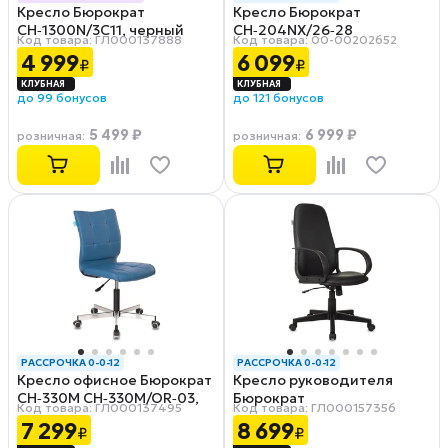
Кресло Бюрократ
Кресло Бюрократ
ФИНАЛЬНАЯ ЦЕНА
РАССРОЧКА 0-0-12
CH‑1300N/3C11, черный
CH‑204NX/26‑28
Код товара: ГЛ000137888
Код товара: 00-00202652
4 999
6 099
₽
₽
до 99 бонусов
до 121 бонусов
5 499 ₽
6 999 ₽
розничная
:
розничная
:
РАССРОЧКА 0-0-12
РАССРОЧКА 0-0-12
Кресло офисное Бюрократ
Кресло руководителя
CH‑330M CH‑330M/OR‑03,
Бюрократ
Код товара: ГЛ000137495
Код товара: ГЛ000157356
синий
CH‑808AXSN/OR‑16
7 299
8 699
₽
₽