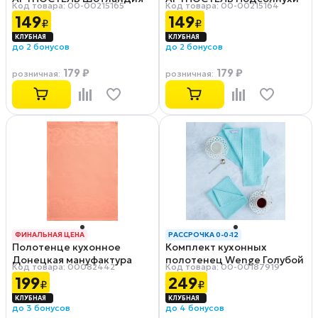
Код товара: 00-00215165
Код товара: 00-00215164
50х70 см, рогожка
50х70 см, рогожка
149
149
₽
₽
до 2 бонусов
до 2 бонусов
179 ₽
179 ₽
розничная
:
розничная
:
ФИНАЛЬНАЯ ЦЕНА
РАССРОЧКА 0-0-12
Полотенце кухонное
Комплект кухонных
РАССРОЧКА 0-0-12
Донецкая мануфактура
полотенец Wenge Голубой
Код товара: 00082442
Код товара: 00-00187919
Персик ПЦ‑559‑4013 50х70
35х60 см ‑ 2 шт, вафельное
199
249
₽
₽
см, вафельное полотно
полотно
до 3 бонусов
до 4 бонусов