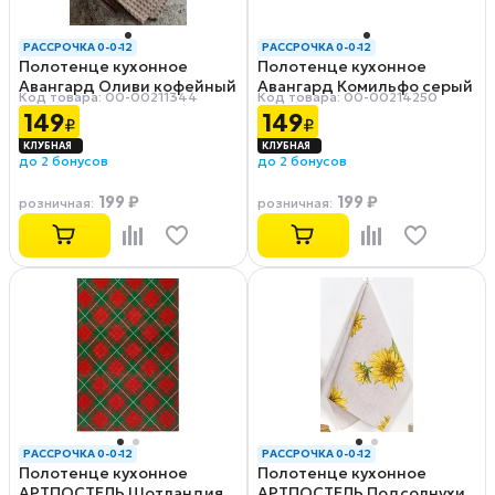
РАССРОЧКА 0-0-12
РАССРОЧКА 0-0-12
Полотенце кухонное
Полотенце кухонное
Авангард Оливи кофейный
Авангард Комильфо серый
Код товара: 00-00211344
Код товара: 00-00214250
40х70 см, вафельное
40х70 см, вафельное
149
149
₽
₽
полотно
полотно
до 2 бонусов
до 2 бонусов
199 ₽
199 ₽
розничная
:
розничная
:
РАССРОЧКА 0-0-12
РАССРОЧКА 0-0-12
Полотенце кухонное
Полотенце кухонное
АРТПОСТЕЛЬ Шотландия
АРТПОСТЕЛЬ Подсолнухи