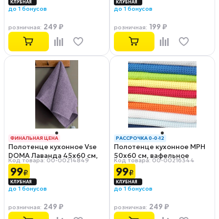
до 1 бонусов
до 1 бонусов
249 ₽
199 ₽
розничная
:
розничная
:
ФИНАЛЬНАЯ ЦЕНА
РАССРОЧКА 0-0-12
Полотенце кухонное Vse
Полотенце кухонное МРН
РАССРОЧКА 0-0-12
DOMA Лаванда 45х60 см,
50х60 см, вафельное
Код товара: 00-00214849
Код товара: 00-00216344
вафельное полотно
полотно, цвет: в
99
99
₽
₽
ассортименте
до 1 бонусов
до 1 бонусов
249 ₽
249 ₽
розничная
:
розничная
: