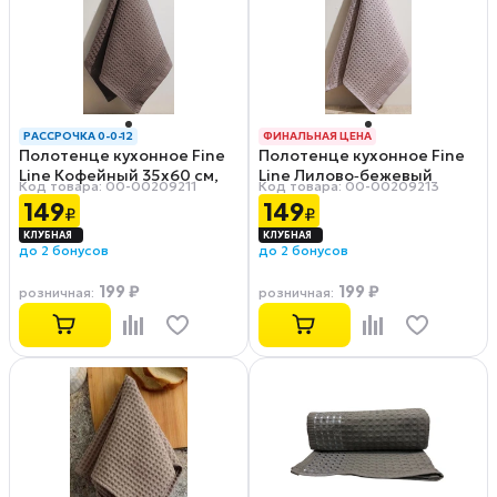
РАССРОЧКА 0-0-12
ФИНАЛЬНАЯ ЦЕНА
Полотенце кухонное Fine
Полотенце кухонное Fine
РАССРОЧКА 0-0-12
Line Кофейный 35х60 см,
Line Лилово‑бежевый
Код товара: 00-00209211
Код товара: 00-00209213
вафельное полотно
35х60 см, вафельное
149
149
₽
₽
полотно
до 2 бонусов
до 2 бонусов
199 ₽
199 ₽
розничная
:
розничная
: