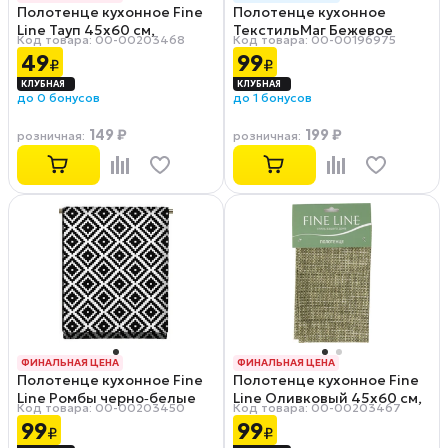
Полотенце кухонное Fine
Полотенце кухонное
РАССРОЧКА 0-0-12
Line Тауп 45х60 см,
ТекстильМаг Бежевое
Код товара: 00-00203468
Код товара: 00-00196975
рогожка
40х70 см, вафельное
49
99
₽
₽
полотно
до 0 бонусов
до 1 бонусов
149 ₽
199 ₽
розничная
:
розничная
:
ФИНАЛЬНАЯ ЦЕНА
ФИНАЛЬНАЯ ЦЕНА
Полотенце кухонное Fine
Полотенце кухонное Fine
РАССРОЧКА 0-0-12
РАССРОЧКА 0-0-12
Line Ромбы черно‑белые
Line Оливковый 45х60 см,
Код товара: 00-00203450
Код товара: 00-00203467
45х60 см, вафельное
рогожка
99
99
₽
₽
полотно