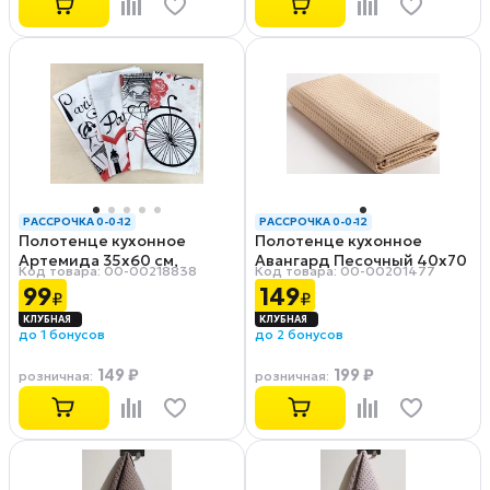
РАССРОЧКА 0-0-12
РАССРОЧКА 0-0-12
Полотенце кухонное
Полотенце кухонное
Артемида 35х60 см,
Авангард Песочный 40х70
Код товара: 00-00218838
Код товара: 00-00201477
вафельное
см, вафельное полотно
99
149
₽
₽
до 1 бонусов
до 2 бонусов
149 ₽
199 ₽
розничная
:
розничная
: