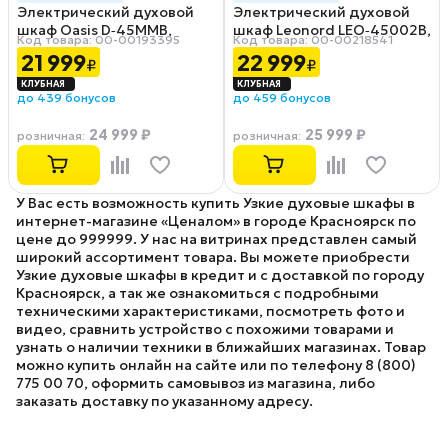
Электрический духовой
Электрический духовой
шкаф Oasis D‑45MMB,
шкаф Leonord LEO‑45002B,
Код товара: 00-00193395
Код товара: 00-00218541
черный
черный
21 999
22 999
₽
₽
до 439 бонусов
до 459 бонусов
24 999 ₽
25 999 ₽
розничная
:
розничная
:
У Вас есть возможность купить Узкие духовые шкафы в
интернет-магазине «Ценалом» в городе Красноярск по
цене до 999999. У нас на витринах представлен самый
широкий ассортимент товара. Вы можете приобрести
Узкие духовые шкафы в кредит и с доставкой по городу
Красноярск, а так же ознакомиться с подробными
техническими характеристиками, посмотреть фото и
видео, сравнить устройство с похожими товарами и
узнать о наличии техники в ближайших магазинах. Товар
можно купить онлайн на сайте или по телефону 8 (800)
775 00 70, оформить самовывоз из магазина, либо
заказать доставку по указанному адресу.