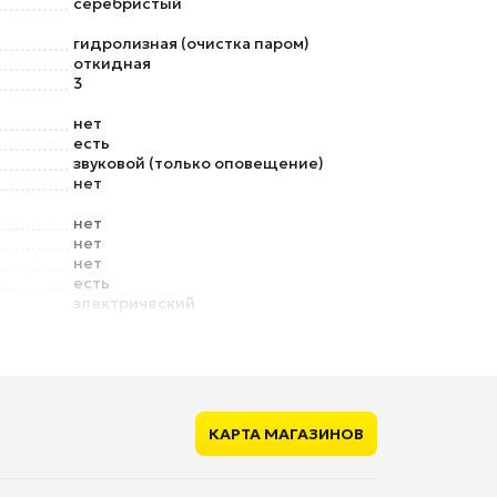
серебристый
гидролизная (очистка паром)
откидная
3
нет
есть
звуковой (только оповещение)
нет
нет
нет
нет
есть
электрический
есть
нет
нет
ющие
нет
КАРТА МАГАЗИНОВ
нет