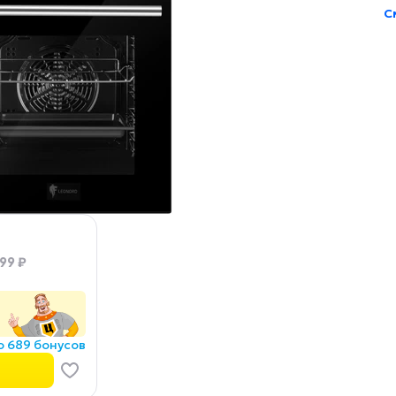
С
99 ₽
о 689 бонусов