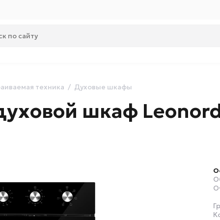
аиваемая техника
Духовые шкафы
духовой шкаф Leonord
О
О
О
Г
К