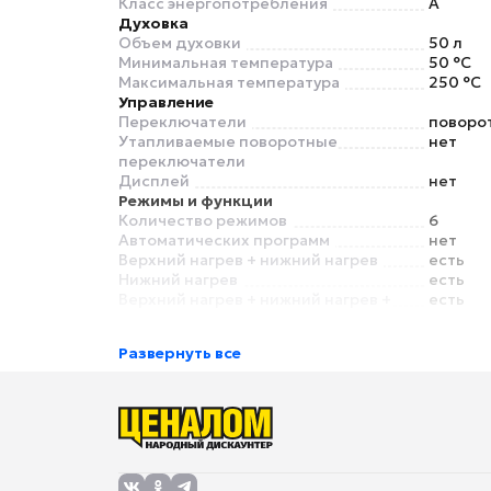
Класс энергопотребления
A
Духовка
Объем духовки
50 л
Минимальная температура
50 °C
Максимальная температура
250 °C
Управление
Переключатели
поворо
Утапливаемые поворотные
нет
переключатели
Дисплей
нет
Режимы и функции
Количество режимов
6
Автоматических программ
нет
Верхний нагрев + нижний нагрев
есть
Нижний нагрев
есть
Верхний нагрев + нижний нагрев +
есть
конвекция
Нижний нагрев + конвекция
есть
Развернуть все
Большой гриль (двойной гриль)
есть
Особенности
Подсветка камеры
есть
Умный дом
Экосистема Умного дома
нет
Безопасность
Газ-контроль
нет