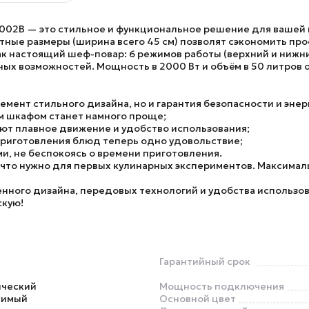
5002B
— это стильное и функциональное решение для вашей 
ктные размеры (ширина всего 45 см) позволят сэкономить пр
к настоящий шеф-повар: 6 режимов работы (верхний и нижний
ных возможностей. Мощность в 2000 Вт и объём в 50 литров
емент стильного дизайна, но и гарантия безопасности и эне
м шкафом станет намного проще;
т плавное движение и удобство использования;
риготовления блюд теперь одно удовольствие;
и, не беспокоясь о времени приготовления.
, что нужно для первых кулинарных экспериментов. Максима
нного дизайна, передовых технологий и удобства использов
скую!
Гарантийный срок
ический
Мощность подключения
симый
Основной цвет