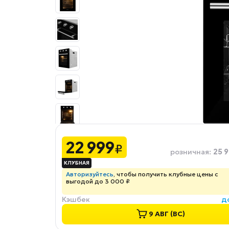
22 999
₽
25 9
розничная
:
Авторизуйтесь
, чтобы получить клубные цены с
выгодой до 3 000 ₽
Кэшбек
д
9 АВГ (ВС)