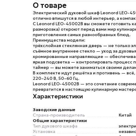
О товаре
Электрический духовой шкаф Leonord LEO-4
отлично впишутся в любой интерьер, а компа
С
Leonord LEO-45002B
вы сможете готовить ка
разморозка) откроют перед вами мир кулинар
приготовления самых разнообразных блюд.
Преимущества модели:
трёхслойная стеклянная дверь
— не только эл
съёмное внутреннее стекло
— уход за духовы
хромированные направляющие
— обеспечиваю
яркая подсветка
— контролировать процесс п
таймер
— вы можете заниматься своими делам
В комплекте идут решётка и противень — всё
220–240 В, 50–60 Гц.
Leonord LEO-45002B
— это сочетание совреме
превратится в настоящую кулинарную мастер
Характеристики
Заводские данные
Страна-производитель
Китай
Общие характеристики
Тип духового шкафа
электр
Установка
незави