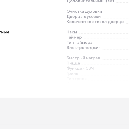
Дополнительный цвет
Очистка духовки
Дверца духовки
Количество стекол дверцы
тные
Часы
Таймер
Тип таймера
Электроподжиг
Быстрый нагрев
Пицца
Функция СВЧ
Гриль
Тип гриля
Конвекция
Приготовление на пару
Размораживание
Телескопические направля
Система защиты от детей