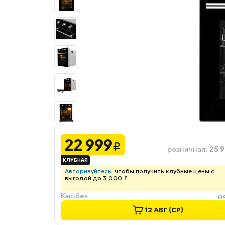
22 999
₽
25 9
розничная
:
Авторизуйтесь
, чтобы получить клубные цены с
выгодой до 3 000 ₽
Кэшбек
д
12 АВГ (СР)