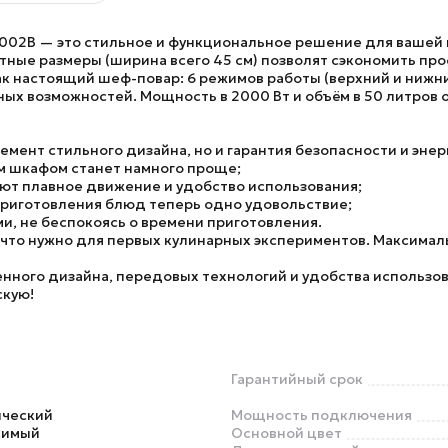
5002B
— это стильное и функциональное решение для вашей 
ктные размеры (ширина всего 45 см) позволят сэкономить пр
к настоящий шеф-повар: 6 режимов работы (верхний и нижний
ных возможностей. Мощность в 2000 Вт и объём в 50 литров
емент стильного дизайна, но и гарантия безопасности и эне
м шкафом станет намного проще;
т плавное движение и удобство использования;
риготовления блюд теперь одно удовольствие;
и, не беспокоясь о времени приготовления.
, что нужно для первых кулинарных экспериментов. Максима
нного дизайна, передовых технологий и удобства использов
скую!
Гарантийный срок
ический
Мощность подключения
симый
Основной цвет