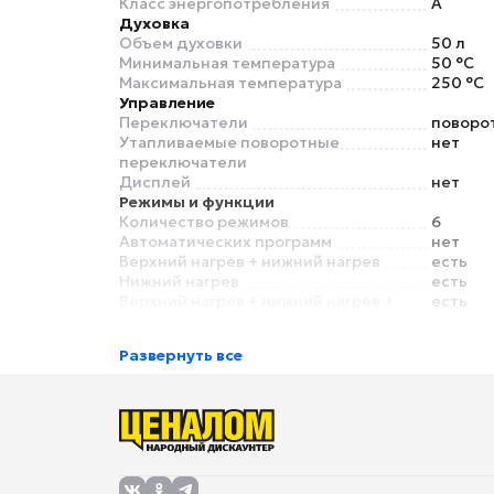
Класс энергопотребления
A
Духовка
Объем духовки
50 л
Минимальная температура
50 °C
Максимальная температура
250 °C
Управление
Переключатели
поворо
Утапливаемые поворотные
нет
переключатели
Дисплей
нет
Режимы и функции
Количество режимов
6
Автоматических программ
нет
Верхний нагрев + нижний нагрев
есть
Нижний нагрев
есть
Верхний нагрев + нижний нагрев +
есть
конвекция
Нижний нагрев + конвекция
есть
Развернуть все
Большой гриль (двойной гриль)
есть
Особенности
Подсветка камеры
есть
Умный дом
Экосистема Умного дома
нет
Безопасность
Газ-контроль
нет