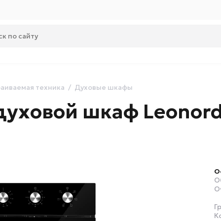
аиваемая техника
Духовые шкафы
духовой шкаф Leonord
О
О
О
Г
К