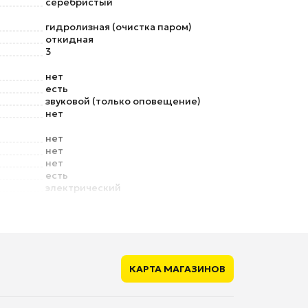
серебристый
гидролизная (очистка паром)
откидная
3
нет
есть
звуковой (только оповещение)
нет
нет
нет
нет
есть
электрический
есть
нет
нет
ющие
нет
КАРТА МАГАЗИНОВ
нет