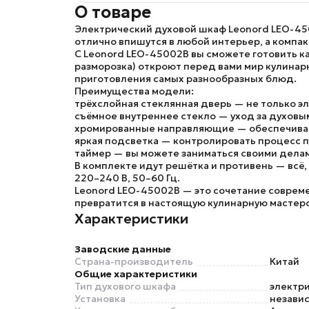
О товаре
Электрический духовой шкаф Leonord LEO-4
отлично впишутся в любой интерьер, а компа
С
Leonord LEO-45002B
вы сможете готовить ка
разморозка) откроют перед вами мир кулинар
приготовления самых разнообразных блюд.
Преимущества модели:
трёхслойная стеклянная дверь
— не только эл
съёмное внутреннее стекло
— уход за духовы
хромированные направляющие
— обеспечиваю
яркая подсветка
— контролировать процесс п
таймер
— вы можете заниматься своими делам
В комплекте идут решётка и противень — всё
220–240 В, 50–60 Гц.
Leonord LEO-45002B
— это сочетание совреме
превратится в настоящую кулинарную мастер
Характеристики
Заводские данные
Страна-производитель
Китай
Общие характеристики
Тип духового шкафа
электр
Установка
незави