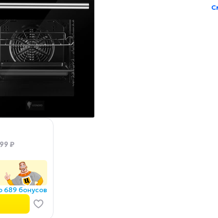
С
99 ₽
о 689 бонусов