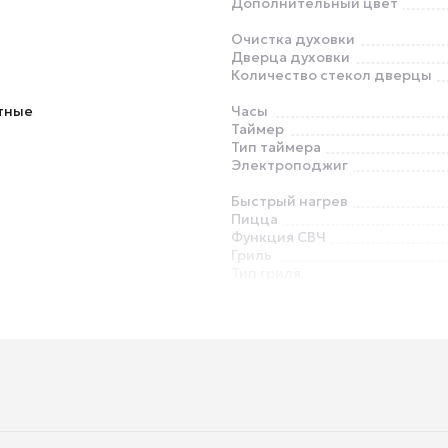
Дополнительный цвет
Очистка духовки
Дверца духовки
Количество стекол дверцы
тные
Часы
Таймер
Тип таймера
Электроподжиг
Быстрый нагрев
Пицца
Функция СВЧ
Гриль
Тип гриля
Конвекция
Приготовление на пару
Размораживание
Телескопические направля
Система защиты от детей