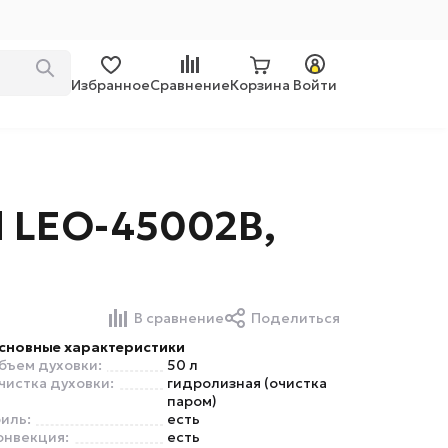
Избранное
Сравнение
Корзина
Войти
 LEO-45002B,
В сравнение
Поделиться
сновные характеристики
бъем духовки:
50 л
чистка духовки:
гидролизная (очистка
паром)
риль:
есть
онвекция:
есть