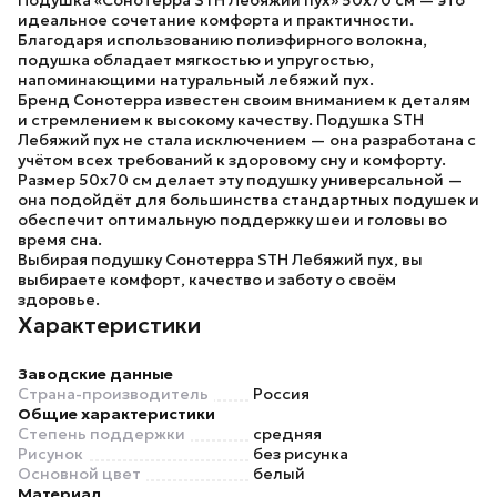
Подушка «Сонотерра STH Лебяжий пух» 50х70 см
— это
идеальное сочетание комфорта и практичности.
Благодаря использованию
полиэфирного волокна
,
подушка обладает мягкостью и упругостью,
напоминающими натуральный лебяжий пух.
Бренд
Сонотерра
известен своим вниманием к деталям
и стремлением к высокому качеству. Подушка
STH
Лебяжий пух
не стала исключением — она разработана с
учётом всех требований к здоровому сну и комфорту.
Размер
50х70 см
делает эту подушку универсальной —
она подойдёт для большинства стандартных подушек и
обеспечит оптимальную поддержку шеи и головы во
время сна.
Выбирая подушку
Сонотерра STH Лебяжий пух
, вы
выбираете комфорт, качество и заботу о своём
здоровье.
Характеристики
Заводские данные
Страна-производитель
Россия
Общие характеристики
Степень поддержки
средняя
Рисунок
без рисунка
Основной цвет
белый
Материал