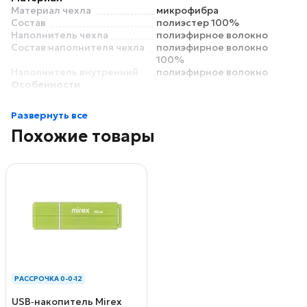
Материал чехла
микрофибра
Состав
полиэстер 100%
Наполнитель чехла
полиэфирное волокно
Состав наполнителя чехла
полиэфирное волокно
100%
Наполнитель внутренний
полиэфирное волокно
Особенности
Стеганый чехол
да
Съемный чехол
нет
Развернуть все
Размеры
Похожие товары
Размеры
50x70 см
Высота подушки
20 см
РАССРОЧКА 0-0-12
USB‑накопитель Mirex