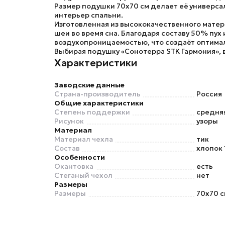
Размер подушки
70х70 см
делает её универса
интерьер спальни.
Изготовленная из высококачественного мате
шеи во время сна. Благодаря составу
50% пух 
воздухопроницаемостью, что создаёт оптимал
Выбирая подушку
«Сонотерра STK Гармония»
,
Характеристики
Заводские данные
Страна-производитель
Россия
Общие характеристики
Степень поддержки
средня
Рисунок
узоры
Материал
Материал чехла
тик
Состав
хлопок
Особенности
Окантовка
есть
Стеганый чехол
нет
Размеры
Размеры
70x70 с