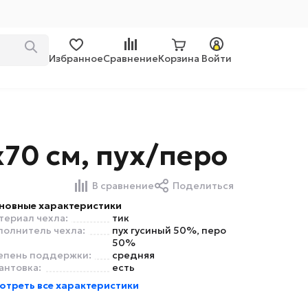
Избранное
Сравнение
Корзина
Войти
70 см, пух/перо
В сравнение
Поделиться
новные характеристики
териал чехла:
тик
полнитель чехла:
пух гусиный 50%, перо
50%
епень поддержки:
средняя
антовка:
есть
отреть все характеристики