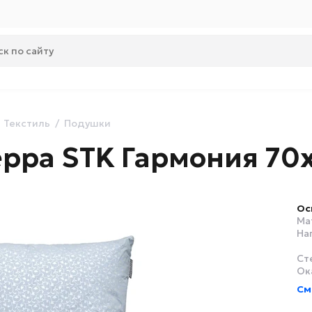
Текстиль
Подушки
рра STK Гармония 70х
Ос
Ма
На
Ст
Ок
См