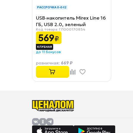
РАССРОЧКА 0-0-12
USB‑накопитель Mirex Line 16
ГБ, USB 2.0, зеленый
Код товара: ГЛ000170834
569
₽
до 11 бонусов
669 ₽
розничная
: