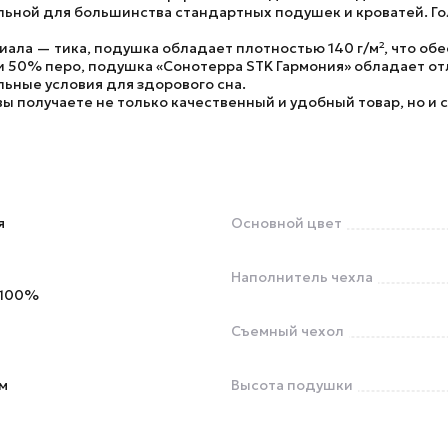
льной для большинства стандартных подушек и кроватей. Гол
риала —
тика
, подушка обладает плотностью
140 г/м²
, что о
и 50% перо
, подушка
«Сонотерра STK Гармония»
обладает от
ьные условия для здорового сна.
 вы получаете не только качественный и удобный товар, но и
я
Основной цвет
Наполнитель чехла
 100%
Съемный чехол
м
Высота подушки