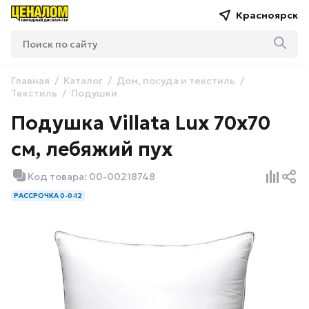
Красноярск
Главная
Каталог
Дом, посуда и текстиль
Текстиль
Подушки
Подушка Villata Lux 70х70
см, лебяжий пух
Код товара: 00-00218748
РАССРОЧКА 0-0-12