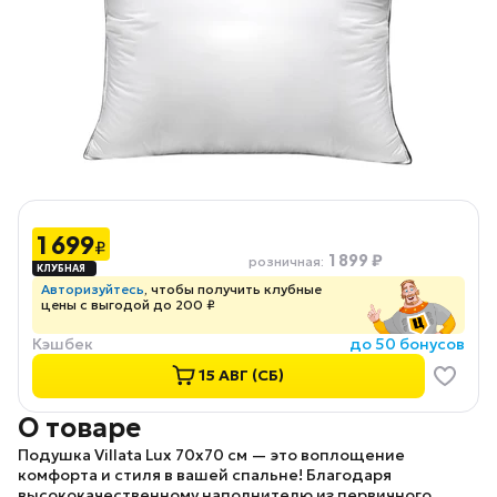
1 699
₽
1 899 ₽
розничная
:
Авторизуйтесь
, чтобы получить клубные
цены с выгодой до 200 ₽
Кэшбек
до 50 бонусов
15 АВГ (СБ)
О товаре
Подушка Villata Lux
70х70 см — это воплощение
комфорта и стиля в вашей спальне! Благодаря
высококачественному наполнителю из первичного