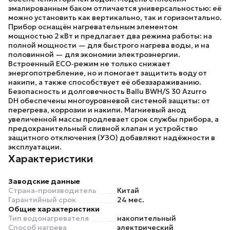
эмалированным баком отличается универсальностью: её
можно установить как вертикально, так и горизонтально.
Прибор оснащён нагревательным элементом
мощностью 2 кВт и предлагает два режима работы: на
полной мощности — для быстрого нагрева воды, и на
половинной — для экономии электроэнергии.
Встроенный ECO‑режим не только снижает
энергопотребление, но и помогает защитить воду от
накипи, а также способствует её обеззараживанию.
Безопасность и долговечность
Ballu BWH/S 30 Azurro
DH
обеспечены многоуровневой системой защиты: от
перегрева, коррозии и накипи. Магниевый анод
увеличенной массы продлевает срок службы прибора, а
предохранительный сливной клапан и устройство
защитного отключения (УЗО) добавляют надёжности в
эксплуатации.
Характеристики
Заводские данные
Страна-производитель
Китай
Гарантийный срок
24 мес.
Общие характеристики
Тип водонагревателя
накопительный
Способ нагрева
электрический