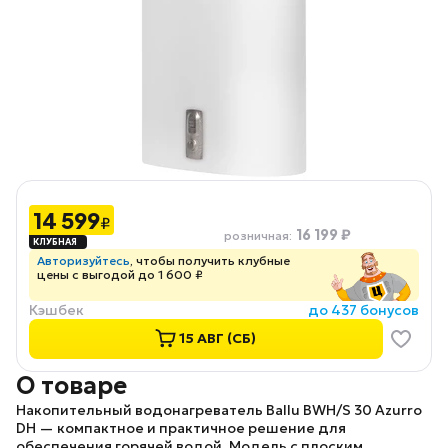
14 599
₽
16 199 ₽
розничная
:
Авторизуйтесь
, чтобы получить клубные
цены с выгодой до 1 600 ₽
Кэшбек
до 437 бонусов
15 АВГ (СБ)
О товаре
Накопительный водонагреватель
Ballu BWH/S 30 Azurro
DH
— компактное и практичное решение для
обеспечения горячей водой. Модель с плоским