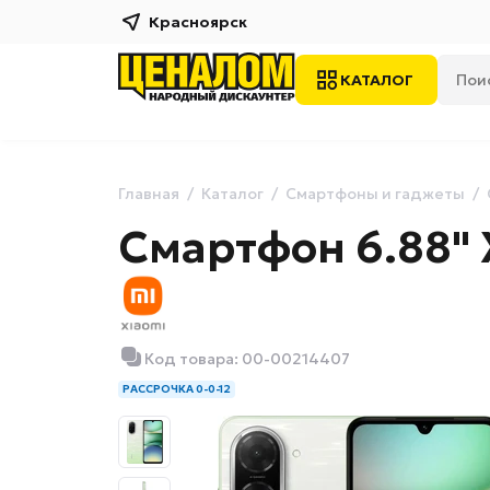
Красноярск
КАТАЛОГ
Главная
Каталог
Смартфоны и гаджеты
Смартфон 6.88" 
Код товара: 00-00214407
РАССРОЧКА 0-0-12