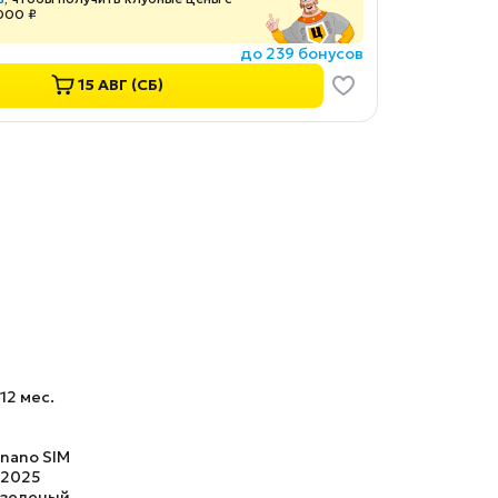
000 ₽
до 239 бонусов
15 АВГ (СБ)
12 мес.
nano SIM
2025
зеленый