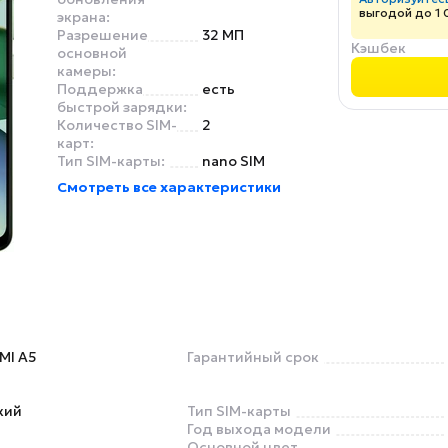
выгодой до 1 
экрана:
Разрешение
32 МП
Кэшбек
основной
камеры:
Поддержка
есть
быстрой зарядки:
Количество SIM-
2
карт:
Тип SIM-карты:
nano SIM
Смотреть все характеристики
MI A5
Гарантийный срок
кий
Тип SIM-карты
Год выхода модели
Основной цвет