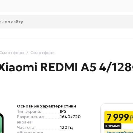
Смартфоны
Смартфоны
Xiaomi REDMI A5 4/12
Основные характеристики
Тип экрана:
IPS
7 999
Разрешение
1640x720
экрана:
Частота
120 Гц
обновления
Авторизуйтес