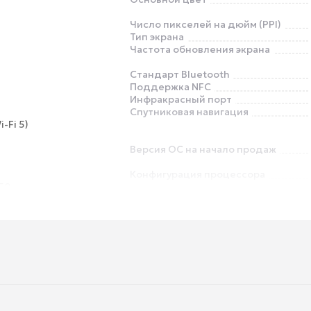
Число пикселей на дюйм (PPI)
Тип экрана
Частота обновления экрана
Стандарт Bluetooth
Поддержка NFC
Инфракрасный порт
Спутниковая навигация
i-Fi 5)
Версия ОС на начало продаж
Конфигурация процессора
50
Видеопроцессор
Слот для карт памяти
Максимальный размер карты
памяти
Автофокусировка основной
камеры