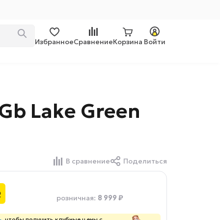
Избранное
Сравнение
Корзина
Войти
8Gb Lake Green
В сравнение
Поделиться
₽
8 999 ₽
розничная
:
ь
, чтобы получить клубные цены с