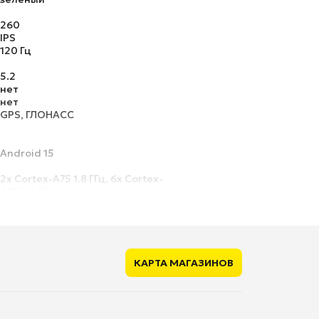
260
IPS
120 Гц
5.2
нет
нет
GPS, ГЛОНАСС
Android 15
2x Cortex-A75 1.8 ГГц, 6x Cortex-
A55 1.6 ГГц
Mali-G57 MP1
отдельный
2048 ГБ
КАРТА МАГАЗИНОВ
есть