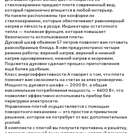
стеклокерамики придают плите современный вид,
который гармонично впишется в любой интерьер.
На панели расположены
три конфорки из
стеклокерамики
, которые обеспечивают равномерный
нагрев и лёгкость в уходе. Индикаторы остаточного
тепла — полезная функция, которая повышает
безопасность использования плиты.
Духовой шкаф объёмом
57 литров
позволит вам готовить
разнообразные блюда. В нём предусмотрено
четыре
режима работы
: верхний нагрев, верхний и нижний
нагрев одновременно, нижний нагрев и экорежим.
Подсветка духовки сделает процесс приготовления
ещё более удобным.
Класс энергоэффективности A
говорит о том, что плита
поможет вам сэкономить на счетах за электроэнергию.
Мощность духового шкафа —
2000 Вт
, а общая
максимальная потребляемая мощность —
6600 Вт
, что
позволяет эффективно использовать прибор без
перегрузки электросети.
Управление плитой осуществляется с помощью
поворотного механизма
— это простое и привычное
решение, которое не потребует от вас дополнительных
усилий.
В комплекте с плитой вы получите
противень и решётку
,