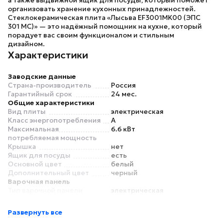
а также выдвижной ящик для посуды, который поможет
организовать хранение кухонных принадлежностей.
Стеклокерамическая плита «Лысьва EF3001MK00 (ЭПС
301 МС)»
— это надёжный помощник на кухне, который
порадует вас своим функционалом и стильным
дизайном.
Характеристики
Заводские данные
Страна-производитель
Россия
Гарантийный срок
24 мес.
Общие характеристики
Вид плиты
электрическая
Класс энергопотребления
A
Максимальная
6.6 кВт
потребляемая мощность
Крышка
нет
Ящик для посуды
есть
Основной цвет
белый
Дополнительный цвет
черный
Варочная панель
Тип варочной панели
электрическая
Материал рабочей
стеклокерамика
поверхности
Развернуть все
Материал конфорок
стеклокерамика