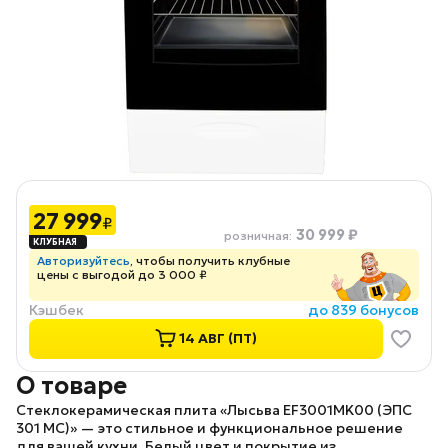
27 999
₽
30 999 ₽
розничная
:
Авторизуйтесь
, чтобы получить клубные
цены с выгодой до 3 000 ₽
Кэшбек
до 839 бонусов
14 АВГ (ПТ)
О товаре
Стеклокерамическая плита «Лысьва EF3001MK00 (ЭПС
301 МС)»
— это стильное и функциональное решение
для вашей кухни. Белый цвет и покрытие из