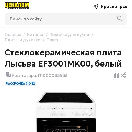
Красноярск
Главная
Каталог
Техника для кухни
Плиты и духовки
Плиты
Стеклокерамическая плита
Лысьва EF3001MK00, белый
Код товара: ГЛ000065536
РАССРОЧКА 0-0-12