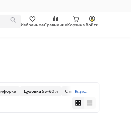
Избранное
Сравнение
Корзина
Войти
онфорки
Духовка 55-60 л
С ящиком
Еще...