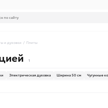
ы и духовки
Плиты
кцией
1
ки
Электрическая духовка
Ширина 50 см
Чугунные к