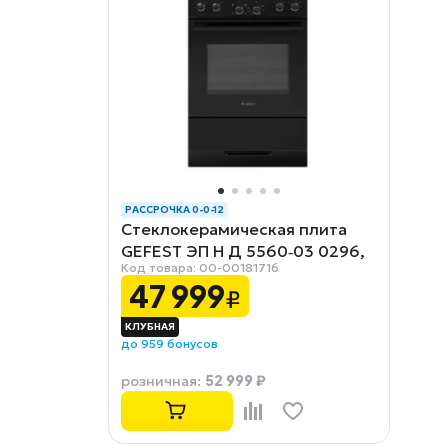
РАССРОЧКА 0-0-12
Стеклокерамическая плита
GEFEST ЭП Н Д 5560‑03 0296,
Код товара: 00-00181716
черный
47 999
₽
до 959 бонусов
52 999 ₽
розничная
: