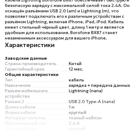
Кабель Lightning
Borofone BX87
обеспечивает быструю и
безопасную зарядку с максимальной силой тока 2.4А. Он
оснащён разъёмами USB 2.0 (am) и Lightning (m), что
позволяет подключать его к различным устройствам с
разъёмом Lightning, включая iPhone, iPad, iPod. Кабель
имеет стильный чёрный цвет, длину 1 метр и является
удобным для использования.
Borofone BX87
станет
незаменимым аксессуаром для вашего iPhone.
Характеристики
Заводские данные
Страна-производитель
Китай
Гарантийный срок
12 мес.
Общие характеристики
Тип
кабель
Назначение
зарядка + передача данных
Разъем мобильного
Lightning (папа)
устройства
Разъем 2
USB 2.0 Type-A (папа)
Длина кабеля
1 м
Форма кабеля
круглый
Материал оплетки
тканый нейлон
Максимальный ток
2.4 А
Основной цвет
черный
Особенности