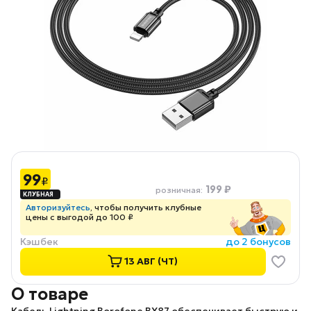
99
₽
199 ₽
розничная
:
Авторизуйтесь
, чтобы получить клубные
цены с выгодой до 100 ₽
Кэшбек
до 2 бонусов
13 АВГ (ЧТ)
О товаре