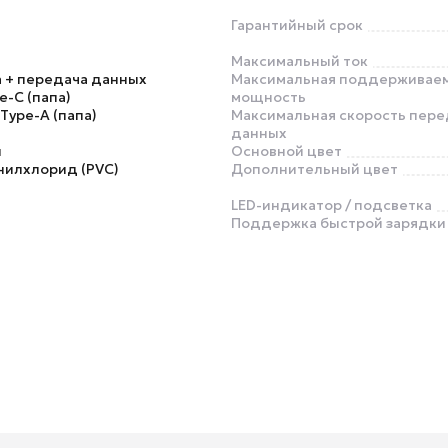
Гарантийный срок
Максимальный ток
 + передача данных
Максимальная поддерживае
e-C (папа)
мощность
 Type-A (папа)
Максимальная скорость пере
данных
й
Основной цвет
нилхлорид (PVC)
Дополнительный цвет
LED-индикатор / подсветка
Поддержка быстрой зарядки